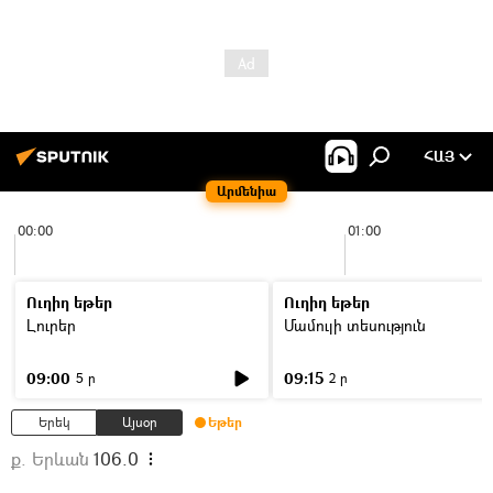
ՀԱՅ
Արմենիա
00:00
01:00
Ուղիղ եթեր
Ուղիղ եթեր
Լուրեր
Մամուլի տեսություն
09:00
09:15
5 ր
2 ր
Երեկ
Այսօր
Եթեր
ք. Երևան
106.0