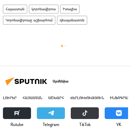
Հայաստան
կորոնավիրուս
Իտալիա
Կորոնավիրուսը աշխարհում
դեսպանատուն
Արմենիա
ԼՈՒՐԵՐ
ՀԱՅԱՍՏԱՆ
ԱՇԽԱՐՀ
ՎԵՐԼՈՒԾՈՒԹՅՈՒՆ
ԻՆՖՈԳՐԱՖ
Rutube
Telegram
ТikТоk
VK