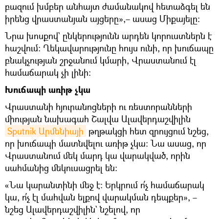
բազում խմբեր անհայտ ժամանակով հետաձգել են
իրենց վրաստանյան այցերը»,– ասաց Միքայելը։
Նրա խոսքով` ընկերությունն արդեն կորուստներն է
հաշվում։ Ղեկավարությունը հույս ունի, որ խուճապը
բնակչության շրջանում կմարի, Վրաստանում էլ
համաճարակ չի լինի։
Խուճապի առիթ չկա
Վրաստանի հյուրանոցների ու ռեստորանների
միության նախագահ Շալվա Ալավերդաշվիլին
Sputnik Արմենիայի
թղթակցի հետ զրույցում նշեց,
որ խուճապի մատնվելու առիթ չկա։ Նա ասաց, որ
Վրաստանում մեկ մարդ կա վարակված, որին
սահմանից մեկուսացրել են։
«Նա կարանտինի մեջ է։ Երկրում ո՛չ համաճարակ
կա, ո՛չ էլ մահվան ելքով վարակման դեպքեր», –
նշեց Ալավերդաշվիլին` նշելով, որ