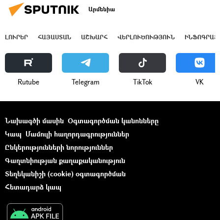
Արմենիա
ԼՈՒՐԵՐ
ՀԱՅԱՍՏԱՆ
ԱՇԽԱՐՀ
ՎԵՐԼՈՒԾՈՒԹՅՈՒՆ
ԻՆՖՈԳՐԱՖ
Rutube
Telegram
ТikТоk
VK
Նախագծի մասին
Օգտագործման կանոնները
Կապ
Մամուլի հաղորդագրություններ
Ընկերությունների նորություններ
Գաղտնիության քաղաքականություն
Տեղեկանիշի (cookie) օգտագործման
Հետադարձ կապ