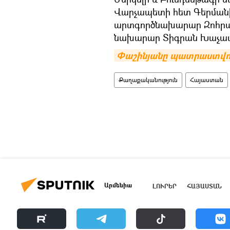
Վարչապետի հետ Գերմանի
արտգործնախարար Զոհրաբ
նախարար Տիգրան Խաչատ
Փաշինյանը պատրաստվում
Քաղաքականություն
Հայաստան
Արմենիա
ԼՈՒՐԵՐ
ՀԱՅԱՍՏԱՆ