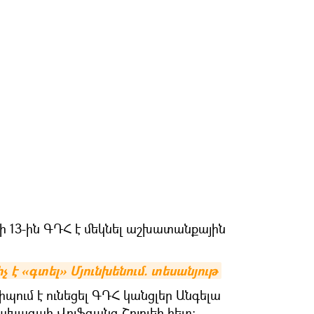
 13-ին ԳԴՀ է մեկնել աշխատանքային
չ է «գտել» Մյունխենում. տեսանյութ
իպում է ունեցել ԳԴՀ կանցլեր Անգելա
նախագահ Վոլֆգանգ Շոյբլեի հետ: