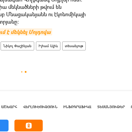
ա մեկնածների թվում են
 Մնացականյանն ու էկոնոմիկայի
րյանը։
 է մեկնել Մոլդովա
Նիկոլ Փաշինյան
Իլհամ Ալիև
տեսանյութ
ԱՇԽԱՐՀ
ՎԵՐԼՈՒԾՈՒԹՅՈՒՆ
ԻՆՖՈԳՐԱՖԻԿԱ
ՏԵՍԱՆՅՈՒԹԵՐ