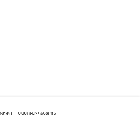
ՌԱԴԻՈ
ՄԱՄՈՒԼԻ ԿԵՆՏՐՈՆ