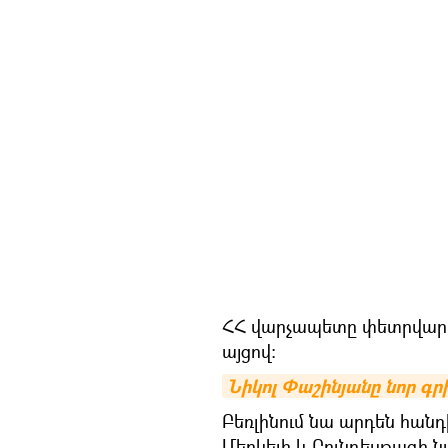
ՀՀ վարչապետը փետրվարի
այցով։
Նիկոլ Փաշինյանը նոր գրի
Բեռլինում նա արդեն հանդ
Մերկելի և Բունդեսթագի 