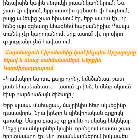
ինչպիսին կային սնդուկի լուսանկարներում։ Նա
շատ էր սիրում, երբ տատիս զգեստն էի հագնում,
բայց ամենից շատ հիանում էր, երբ ասում էի, որ
հենց այս զգեստը կհագնեմ հարսանիքիս։ Պապս
տանել չէր կարողանում, երբ ասում էի, որ սիրո
գոյությանը չեմ հավատում։
Հարսնացուն Լիբանանից կամ ինչպես Արշալույսը 
եկավ և մնաց սահմանամերձ Ներքին 
Կարմիրաղբյուրում
«Կամակոր ես դու, բայց ոչինչ, կմեծանաս, շատ
բան կհասկանաս», – ասում էր ինձ, և մենք սկսում
էինք բարձրաձայն ծիծաղել։
Երբ պապս մահացավ, մայրիկիս հետ սկսեցինք
դասավորել նրա իրերը և զինվորական գրքույկ
գտանք։ Մայրս բացեց գրքույկն ու սկսեց հեկեկալ։
Մեջը լուսանկարներ կային, որոնցում տատս շատ
երիտասարդ էր։ Այդ լուսանկարներում իսկապես