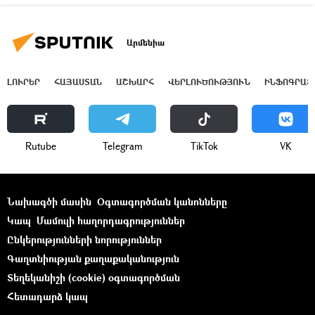
Արմենիա
ԼՈՒՐԵՐ
ՀԱՅԱՍՏԱՆ
ԱՇԽԱՐՀ
ՎԵՐԼՈՒԾՈՒԹՅՈՒՆ
ԻՆՖՈԳՐԱՖ
Rutube
Telegram
ТikТоk
VK
Նախագծի մասին
Օգտագործման կանոնները
Կապ
Մամուլի հաղորդագրություններ
Ընկերությունների նորություններ
Գաղտնիության քաղաքականություն
Տեղեկանիշի (cookie) օգտագործման
Հետադարձ կապ