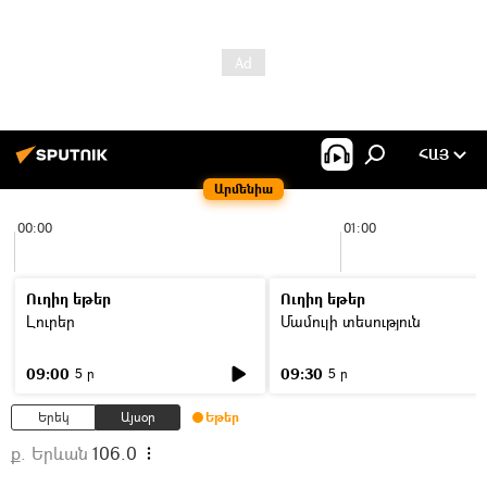
ՀԱՅ
Արմենիա
00:00
01:00
Ուղիղ եթեր
Ուղիղ եթեր
Լուրեր
Մամուլի տեսություն
09:00
09:30
5 ր
5 ր
Երեկ
Այսօր
Եթեր
ք. Երևան
106.0