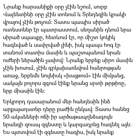
Նրանք հարսանիքի օրը չէին նշում, սուրբ
Վալենտինի օրը չէին տոնում և Տրնդեզին կրակի
վրայով չէին թռչում։ Տատս պապիս սիրած
ուտեստներ էր պատրաստում, սեղանին դնում նրա
սիրած սպասքը, հետևում էր, որ միշտ կոկիկ
հագնված և սափրված լինի, իսկ պապս հոգ էր
տանում տատիս մասին և պաշտպանում նրան
ուժերի ներածին չափով։ Նրանք երբեք սիրո մասին
չէին խոսում, չէին գրկախառնվում հանրության
առաջ, երբեմն նույնիսկ «խայթում» էին միմյանց,
սակայն բոլորս զգում էինք նրանց սրտի թրթիռը,
երբ միասին էին։
Երկրորդ դասարանում մեր հանդեսին ինձ
արքայադստեր դերը բաժին ընկավ։ Տատս հանեց
50-ականների ոճի իր արծաթապղնձագույն
երանգի զուսպ զգեստը և կարգադրեց հագնել այն։
Ես պտտվում էի զգեստը հագիս, իսկ նրանք