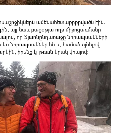
ոսաշրջիկներն ամենահետաքրքրվածն էին.
ին, այլ նաև բացօթյա ողջ միջոցառմանը
նալով, որ Տյառնընդառաջը նորապսակների
ք ևս նորապսակներ են և, համաձայնելով
կին, իրենք էլ թռան կրակ վրայով: