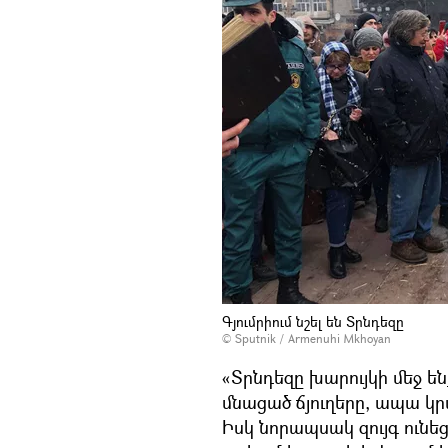
Գյումրիում նշել են Տրնդեզը
© Sputnik / Armenuhi Mkhoyan
«Տրնդեզը խարույկի մեջ 
մնացած ճյուղերը, ապա կր
Իսկ նորապսակ զույգ ունե