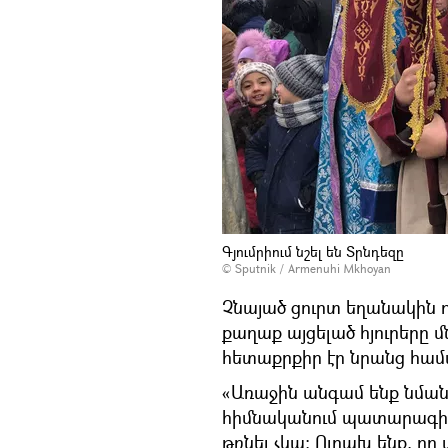
Գյումրիում նշել են Տրնդեզը
© Sputnik / Armenuhi Mkhoyan
Չնայած ցուրտ եղանակին ու 
քաղաք այցելած հյուրերը 
հետաքրքիր էր նրանց համ
«Առաջին անգամ ենք նման 
հիմնականում պատարագին 
թռնել չկա: Ուրախ ենք, որ