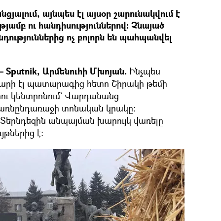
ցյալում, այնպես էլ այսօր շարունակվում է
ւթյամբ ու հանդիսություններով: Չնայած
ւթյուններից ոչ բոլորն են պահպանվել
Sputnik, Արմենուհի Մխոյան.
Ինչպես
արի էլ պատարագից հետո Շիրակի թեմի
րու կենտրոնում՝ Վարդանանց
յառնընդառաջի տոնական կրակը:
մ՝ Տերնդեզին անպայման խարույկ վառելը
թներից է: