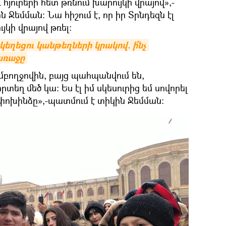
 հյուրերի հետ թռնում խարույկի վրայով»,-
ն Ջեմման։ Նա հիշում է, որ իր Տրնդեզն էլ
յկի վրայով թռել:
կեղեցու կանթեղների կրակով. ի՞նչ 
առաջը
ամբողջովին, բայց պահպանվում են,
տեղ մեծ կա: Ես էլ իմ սկեսուրից եմ սովորել
փոխինձը»,-պատմում է տիկին Ջեմման: