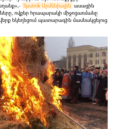
եղանք»,-
Sputnik Արմենիային
ասացին
անները, ովքեր հրապարակի միջոցառմանը
ոթվերք եկեղեցում պատարագին մասնակցելուց