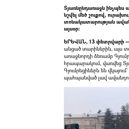
Տյառնընդառաջն ինչպես ան
նշվել մեծ շուքով, ուրախո
տոնակատարության ավանդո
այսօր:
ԵՐԵՎԱՆ, 13 փետրվարի — 
անցած տարիներին, այս տ
առաջնորդի ձեռամբ Գյում
հրապարակում, վառվեց Տ
Գյումրեցիներն են վկայու
պահպանված լավ ավանդույ