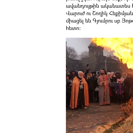
ավանդույթին ականատես 
Վարուժ ու Շողիկ Հեքիմյ
միացել են Գյումրու սբ Յ
հետո: