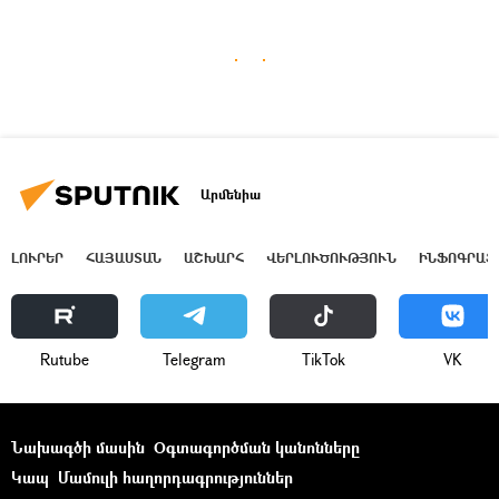
Արմենիա
ԼՈՒՐԵՐ
ՀԱՅԱՍՏԱՆ
ԱՇԽԱՐՀ
ՎԵՐԼՈՒԾՈՒԹՅՈՒՆ
ԻՆՖՈԳՐԱՖ
Rutube
Telegram
ТikТоk
VK
Նախագծի մասին
Օգտագործման կանոնները
Կապ
Մամուլի հաղորդագրություններ