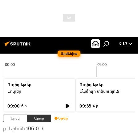
ՀԱՅ
Արմենիա
00:00
01:00
Ուղիղ եթեր
Ուղիղ եթեր
Լուրեր
Մամուլի տեսություն
09:00
09:35
6 ր
4 ր
Երեկ
Այսօր
Եթեր
ք. Երևան
106.0