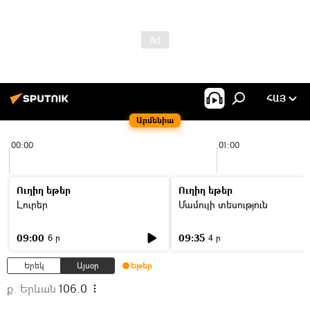
ՀԱՅ
Արմենիա
00:00
01:00
Ուղիղ եթեր
Ուղիղ եթեր
Լուրեր
Մամուլի տեսություն
09:00
09:35
6 ր
4 ր
Երեկ
Այսօր
Եթեր
ք. Երևան
106.0