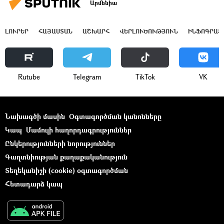
Արմենիա
ԼՈՒՐԵՐ
ՀԱՅԱՍՏԱՆ
ԱՇԽԱՐՀ
ՎԵՐԼՈՒԾՈՒԹՅՈՒՆ
ԻՆՖՈԳՐԱՖ
Rutube
Telegram
ТikТоk
VK
Նախագծի մասին
Օգտագործման կանոնները
Կապ
Մամուլի հաղորդագրություններ
Ընկերությունների նորություններ
Գաղտնիության քաղաքականություն
Տեղեկանիշի (cookie) օգտագործման
Հետադարձ կապ