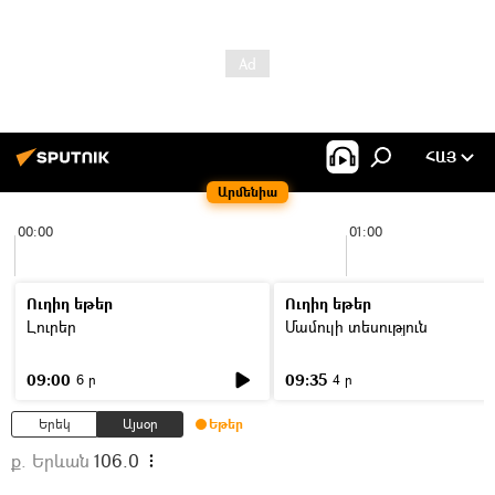
ՀԱՅ
Արմենիա
00:00
01:00
Ուղիղ եթեր
Ուղիղ եթեր
Լուրեր
Մամուլի տեսություն
09:00
09:35
6 ր
4 ր
Երեկ
Այսօր
Եթեր
ք. Երևան
106.0