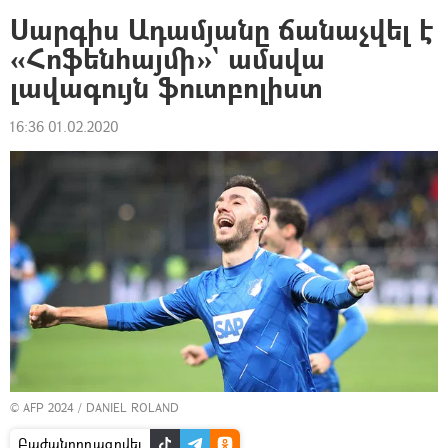
Սարգիս Ադամյանը ճանաչվել է
«Հոֆենհայմի»` ամսվա
լավագույն ֆուտբոլիստ
16:36 01.02.2020
© AFP 2024 / DANIEL ROLAND
Բաժանորդագրվել