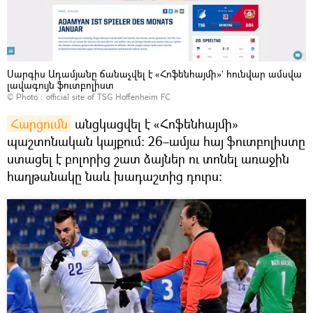
Սարգիս Ադամյանը ճանաչվել է «Հոֆենհայմի»` հունվար ամսվա
լավագույն ֆուտբոլիստ
© Photo :
official site of TSG Hoffenheim FC
Հարցումն
անցկացվել է «Հոֆենհայմի»
պաշտոնական կայքում: 26–ամյա հայ ֆուտբոլիստը
ստացել է բոլորից շատ ձայներ ու տոնել առաջին
հաղթանակը նաև խադաշտից դուրս: