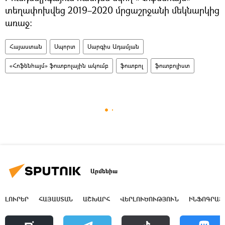
տեղափոխվեց 2019–2020 մրցաշրջանի մեկնարկից
առաջ:
Հայաստան
Սպորտ
Սարգիս Ադամյան
«Հոֆենհայմ» ֆուտբոլային ակումբ
ֆուտբոլ
ֆուտբոլիստ
Արմենիա
ԼՈՒՐԵՐ
ՀԱՅԱՍՏԱՆ
ԱՇԽԱՐՀ
ՎԵՐԼՈՒԾՈՒԹՅՈՒՆ
ԻՆՖՈԳՐԱՖ