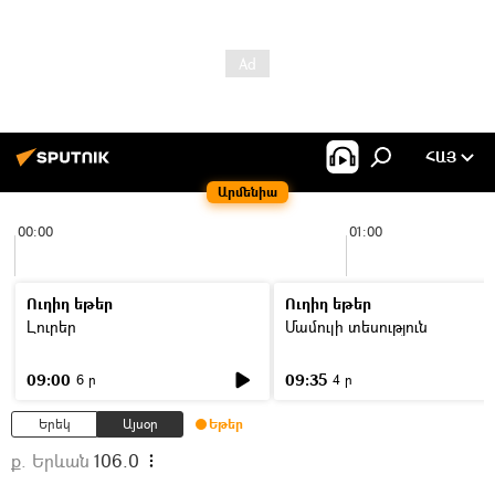
ՀԱՅ
Արմենիա
00:00
01:00
Ուղիղ եթեր
Ուղիղ եթեր
Լուրեր
Մամուլի տեսություն
09:00
09:35
6 ր
4 ր
Երեկ
Այսօր
Եթեր
ք. Երևան
106.0