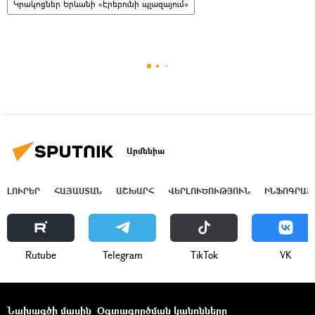
Կրակոցներ Երևանի «Էրեբունի պլազայում»
Արմենիա
ԼՈՒՐԵՐ
ՀԱՅԱՍՏԱՆ
ԱՇԽԱՐՀ
ՎԵՐԼՈՒԾՈՒԹՅՈՒՆ
ԻՆՖՈԳՐԱՖ
Rutube
Telegram
ТikТоk
VK
Նախագծի մասին
Օգտագործման կանոնները