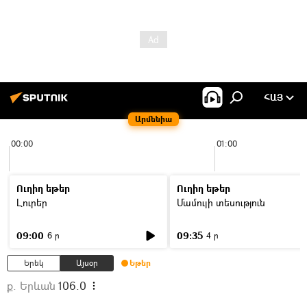
ՀԱՅ
Արմենիա
00:00
01:00
Ուղիղ եթեր
Ուղիղ եթեր
Լուրեր
Մամուլի տեսություն
09:00
09:35
6 ր
4 ր
Երեկ
Այսօր
Եթեր
ք. Երևան
106.0