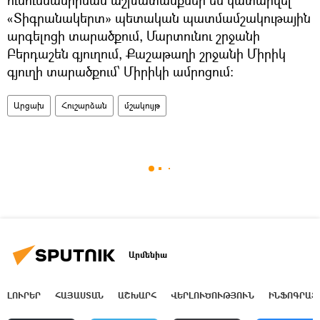
«Տիգրանակերտ» պետական պատմամշակութային
արգելոցի տարածքում, Մարտունու շրջանի
Բերդաշեն գյուղում, Քաշաթաղի շրջանի Միրիկ
գյուղի տարածքում՝ Միրիկի ամրոցում:
Արցախ
Հուշարձան
մշակույթ
Արմենիա
ԼՈՒՐԵՐ
ՀԱՅԱՍՏԱՆ
ԱՇԽԱՐՀ
ՎԵՐԼՈՒԾՈՒԹՅՈՒՆ
ԻՆՖՈԳՐԱՖ