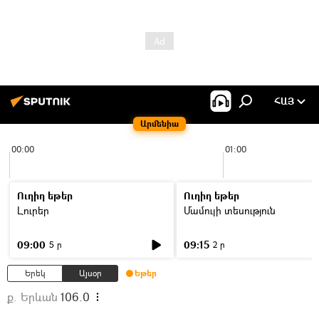
ՀԱՅ
Արմենիա
00:00
01:00
Ուղիղ եթեր
Ուղիղ եթեր
Լուրեր
Մամուլի տեսություն
09:00
09:15
5 ր
2 ր
Երեկ
Այսօր
Եթեր
ք. Երևան
106.0