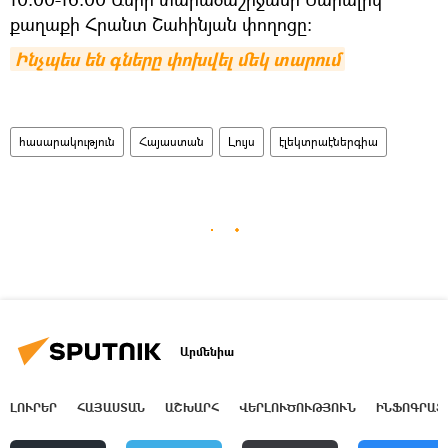
քաղաքի Հրանտ Շահինյան փողոցը:
Ինչպես են գները փոխվել մեկ տարում
հասարակություն
Հայաստան
Լույս
էլեկտրաէներգիա
Արմենիա
ԼՈՒՐԵՐ
ՀԱՅԱՍՏԱՆ
ԱՇԽԱՐՀ
ՎԵՐԼՈՒԾՈՒԹՅՈՒՆ
ԻՆՖՈԳՐԱՖ