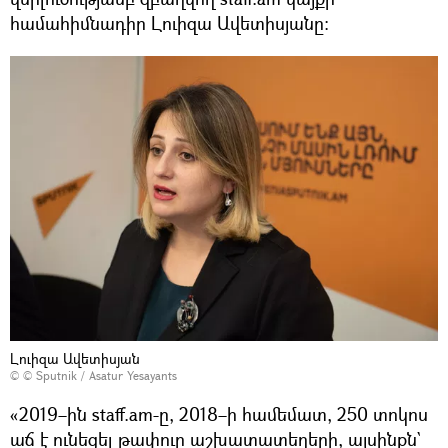
համահիմնադիր Լուիզա Ավետիսյանը:
Լուիզա Ավետիսյան
© © Sputnik / Asatur Yesayants
«2019–ին staff.am-ը, 2018–ի համեմատ, 250 տոկոս
աճ է ունեցել թափուր աշխատատեղերի, այսինքն`