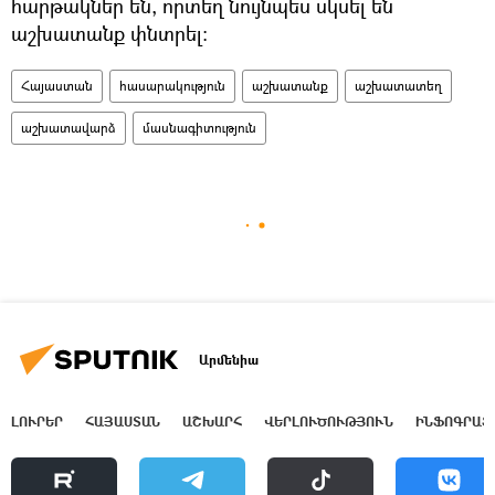
հարթակներ են, որտեղ նույնպես սկսել են
աշխատանք փնտրել։
Հայաստան
հասարակություն
աշխատանք
աշխատատեղ
աշխատավարձ
մասնագիտություն
Արմենիա
ԼՈՒՐԵՐ
ՀԱՅԱՍՏԱՆ
ԱՇԽԱՐՀ
ՎԵՐԼՈՒԾՈՒԹՅՈՒՆ
ԻՆՖՈԳՐԱՖ