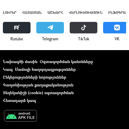
ԼՈՒՐԵՐ
ՀԱՅԱՍՏԱՆ
ԱՇԽԱՐՀ
ՎԵՐԼՈՒԾՈՒԹՅՈՒՆ
ԻՆՖՈԳՐԱՖ
Rutube
Telegram
ТikТоk
VK
Նախագծի մասին
Օգտագործման կանոնները
Կապ
Մամուլի հաղորդագրություններ
Ընկերությունների նորություններ
Գաղտնիության քաղաքականություն
Տեղեկանիշի (cookie) օգտագործման
Հետադարձ կապ