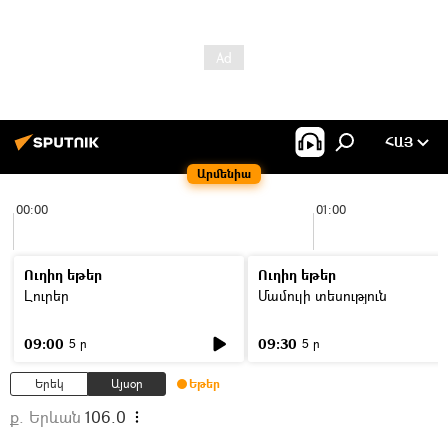
ՀԱՅ
Արմենիա
00:00
01:00
Ուղիղ եթեր
Ուղիղ եթեր
Լուրեր
Մամուլի տեսություն
09:00
09:30
5 ր
5 ր
Երեկ
Այսօր
Եթեր
ք. Երևան
106.0