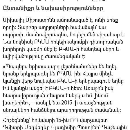
Ընտանիքը և նախասիրությունները
Միխայիլ Միշուստինն ամուսնացած է, ունի երեք
որդի։ Տարբեր աղբյուրների համաձայն` նա
սպորտի, մասնավորապես, հոկեյի մեծ սիրահար է։
Նա նույնիսկ ԲԿՄԱ հոկեյի ակումբի դիտորդական
խորհրդի կազմի մեջ է։ ԲԿՄԱ–ի հանդեպ սերը և
նվիրվածությունը ժառանգական է։
«Պապերս երիտասարդ լեյտենանտներ են եղել,
նրանք երկրպագել են ԲԿՄԱ–ին։ Հայրս մինչև
կյանքի վերջ նույնպես ԲԿՄԱ–ի երկրպագու է եղել։
Իմ կյանքն անցել է ԲԿՄԱ–ի հետ։ Առաջին իսկ
հնարավորության դեպքում ներկա եմ լինում
խաղերին», – ասել է նա 2015–ի առաջնության
մեդալները հանձնելու արարողության ժամանակ։
Հիշեցնենք` հունվարի 15-ին ՌԴ վարչապետ
Դմիտրի Մեդվեդևը Վլադիմիր Պուտինի` Դաշնային