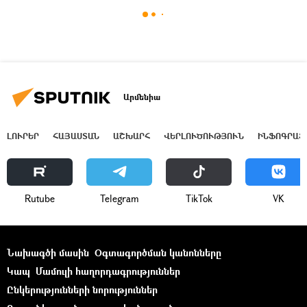
Արմենիա
ԼՈՒՐԵՐ
ՀԱՅԱՍՏԱՆ
ԱՇԽԱՐՀ
ՎԵՐԼՈՒԾՈՒԹՅՈՒՆ
ԻՆՖՈԳՐԱՖ
Rutube
Telegram
ТikТоk
VK
Նախագծի մասին
Օգտագործման կանոնները
Կապ
Մամուլի հաղորդագրություններ
Ընկերությունների նորություններ