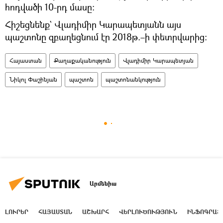
հոդվածի 10-րդ մասը։
Հիշեցնենք` Վլադիմիր Կարապետյանն այս
պաշտոնը զբաղեցնում էր 2018թ.–ի փետրվարից։
Հայաստան
Քաղաքականություն
Վլադիմիր Կարապետյան
Նիկոլ Փաշինյան
պաշտոն
պաշտոնանկություն
Արմենիա
ԼՈՒՐԵՐ
ՀԱՅԱՍՏԱՆ
ԱՇԽԱՐՀ
ՎԵՐԼՈՒԾՈՒԹՅՈՒՆ
ԻՆՖՈԳՐԱՖ