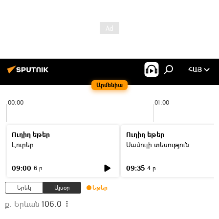
ՀԱՅ
Արմենիա
00:00
01:00
Ուղիղ եթեր
Ուղիղ եթեր
Լուրեր
Մամուլի տեսություն
09:00
09:35
6 ր
4 ր
Երեկ
Այսօր
Եթեր
ք. Երևան
106.0