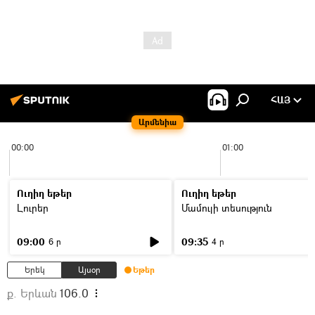
ՀԱՅ
Արմենիա
00:00
01:00
Ուղիղ եթեր
Ուղիղ եթեր
Լուրեր
Մամուլի տեսություն
09:00
09:35
6 ր
4 ր
Երեկ
Այսօր
Եթեր
ք. Երևան
106.0