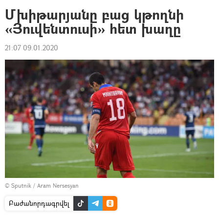
Մխիթարյանը բաց կթողնի
«Յուվենտուսի» հետ խաղը
21:07 09.01.2020
© Sputnik / Aram Nersesyan
Բաժանորդագրվել