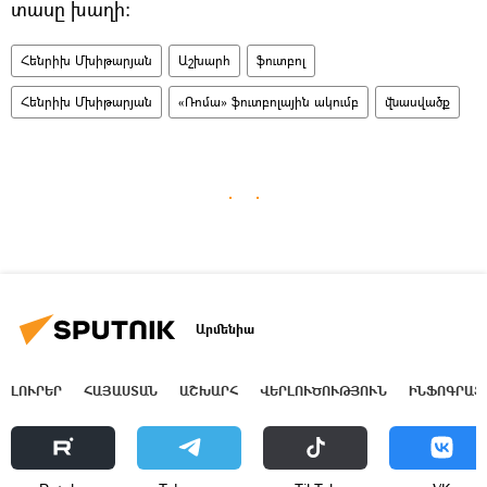
տասը խաղի:
Հենրիխ Մխիթարյան
Աշխարհ
ֆուտբոլ
Հենրիխ Մխիթարյան
«Ռոմա» ֆուտբոլային ակումբ
վնասվածք
Արմենիա
ԼՈՒՐԵՐ
ՀԱՅԱՍՏԱՆ
ԱՇԽԱՐՀ
ՎԵՐԼՈՒԾՈՒԹՅՈՒՆ
ԻՆՖՈԳՐԱՖ