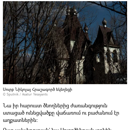
Սուրբ Նիկոլայ Հրաշագործ եկեղեցի
© Sputnik / Asatur Yesayants
Նա իր հարուստ ծնողներից ժառանգություն
ստացած ունեցվածքը վաճառում ու բաժանում էր
աղքատներին։
Ըստ ավանդության` նա Սուրբծննդյան տոնին