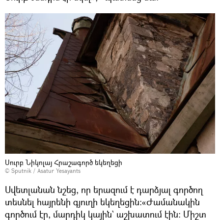
Սուրբ Նիկոլայ Հրաշագործ եկեղեցի
© Sputnik / Asatur Yesayants
Սվետլանան նշեց, որ երազում է դարձյալ գործող
տեսնել հայրենի գյուղի եկեղեցին։«Ժամանակին
գործում էր, մարդիկ կային` աշխատում էին։ Միշտ