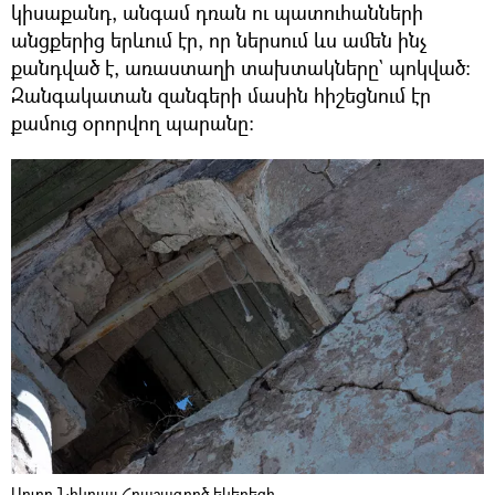
կիսաքանդ, անգամ դռան ու պատուհանների
անցքերից երևում էր, որ ներսում ևս ամեն ինչ
քանդված է, առաստաղի տախտակները` պոկված։
Զանգակատան զանգերի մասին հիշեցնում էր
քամուց օրորվող պարանը։
Սուրբ Նիկոլայ Հրաշագործ եկեղեցի