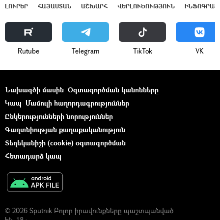
ԼՈՒՐԵՐ
ՀԱՅԱՍՏԱՆ
ԱՇԽԱՐՀ
ՎԵՐԼՈՒԾՈՒԹՅՈՒՆ
ԻՆՖՈԳՐԱՖ
Rutube
Telegram
ТikТоk
VK
Նախագծի մասին
Օգտագործման կանոնները
Կապ
Մամուլի հաղորդագրություններ
Ընկերությունների նորություններ
Գաղտնիության քաղաքականություն
Տեղեկանիշի (cookie) օգտագործման
Հետադարձ կապ
© 2026 Sputnik Բոլոր իրավունքները պաշտպանված
են. 18+