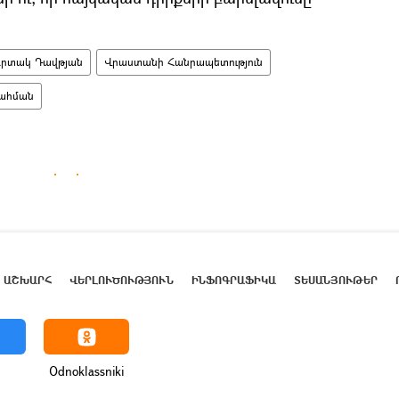
րտակ Դավթյան
Վրաստանի Հանրապետություն
ահման
ԱՇԽԱՐՀ
ՎԵՐԼՈՒԾՈՒԹՅՈՒՆ
ԻՆՖՈԳՐԱՖԻԿԱ
ՏԵՍԱՆՅՈՒԹԵՐ
Odnoklassniki