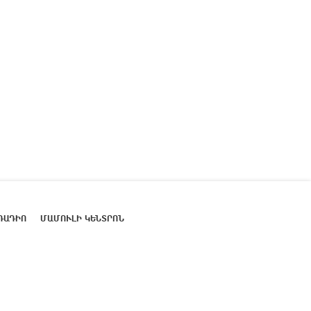
ՌԱԴԻՈ
ՄԱՄՈՒԼԻ ԿԵՆՏՐՈՆ