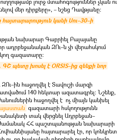
ղղությամբ լուրջ մտահոգություններ չկան ու
նելով մեր դիրքերը», – նշեց Դավթյանը։
այտարարություն կանի Սու–30–ի 
ւթյան նախարար Գաբրիել Բալայանը
 որ ադրբեջանական ԶՈւ–ն չի վերահսկում
կող գազատարը։
». ԳՇ պետը խոսել է ORSIS–ից զենքի նոր 
ԶՈւ–ին հաջողվել է Տավուշի մարզի
ատվածում 140 հեկտար ազատագրել։ Նշենք,
նումներին հաջողվել է ոչ միայն կանխել
այաստան
գազատարի հսկողությունն
նշանակետի տակ վերցնել Ադրբեջան–
ն ժամանակ ՀՀ պաշտպանության նախարարի
Հովհաննիսյանը հայտարարել էր, որ կոնկրետ
ի ու, որ հայկական դիրքերի բարելավումը