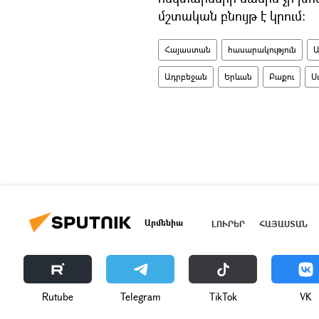
մշտական բնույթ է կրում։
Հայաստան
հասարակություն
Ա
Ադրբեջան
Երևան
Բաքու
Ս
Արմենիա
ԼՈՒՐԵՐ
ՀԱՅԱՍՏԱՆ
Rutube
Telegram
ТikТоk
VK