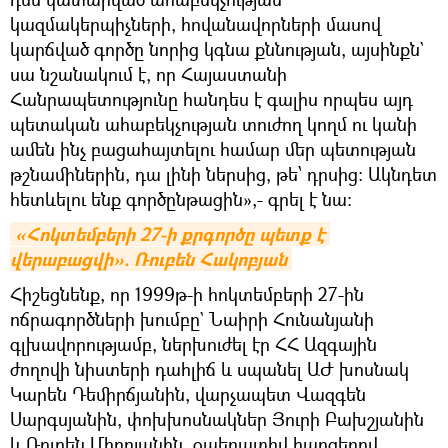
կազմակերպիչների, հովանավորների մասով
կարճված գործը նորից կգնա քննության, այսինքն`
սա նշանակում է, որ Հայաստանի
Հանրապետությունը հանդես է գալիս որպես այդ
պետական ահաբեկչության տուժող կողմ ու կանի
ամեն ինչ բացահայտելու համար մեր պետության
թշնամիներին, դա լինի ներսից, թե՝ դրսից։ Ակնդետ
հետևելու ենք գործընթացին»,- գրել է նա։
«Հոկտեմբերի 27-ի քրգործը պետք է 
վերաբացվի». Ռուբեն Հակոբյան
Հիշեցնենք, որ 1999թ-ի հոկտեմբերի 27-ին
ոճրագործների խումբը` Նաիրի Հունանյանի
գլխավորությամբ, ներխուժել էր ՀՀ Ազգային
ժողովի նիստերի դահլիճ և սպանել ԱԺ խոսնակ
Կարեն Դեմիրճյանին, վարչապետ Վազգեն
Սարգսյանին, փոխխոսնակներ Յուրի Բախշյանին
և Ռուբեն Միրոյանին, օպերատիվ հարցերով