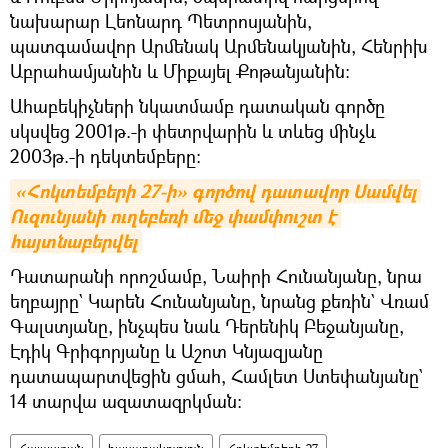
նախարար Լեոնարդ Պետրոսյանին,
պատգամավոր Արմենակ Արմենակյանին, Հենրիխ
Աբրահամյանին և Միքայել Քոթանյանին:
Ահաբեկիչների նկատմամբ դատական գործը
սկսվեց 2001թ.-ի փետրվարին և տևեց մինչև
2003թ.-ի դեկտեմբերը։
«Հոկտեմբերի 27-ի» գործով դատավոր Սամվել 
Ուզունյանի ուղեբեռի մեջ փամփուշտ է 
հայտնաբերվել
Դատարանի որոշմամբ, Նաիրի Հունանյանը, նրա
եղբայրը` Կարեն Հունանյանը, նրանց քեռին` Վռամ
Գալստյանը, ինչպես նաև Դերենիկ Բեջանյանը,
Էդիկ Գրիգորյանը և Աշոտ Կնյազյանը
դատապարտվեցին ցմահ, Համլետ Ստեփանյանը`
14 տարվա ազատազրկման։