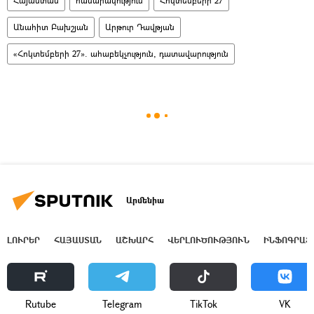
Հայաստան
հասարակություն
Հոկտեմբերի 27
Անահիտ Բախշյան
Արթուր Դավթյան
«Հոկտեմբերի 27». ահաբեկչություն, դատավարություն
Արմենիա
ԼՈՒՐԵՐ
ՀԱՅԱՍՏԱՆ
ԱՇԽԱՐՀ
ՎԵՐԼՈՒԾՈՒԹՅՈՒՆ
ԻՆՖՈԳՐԱՖ
Rutube
Telegram
ТikТоk
VK