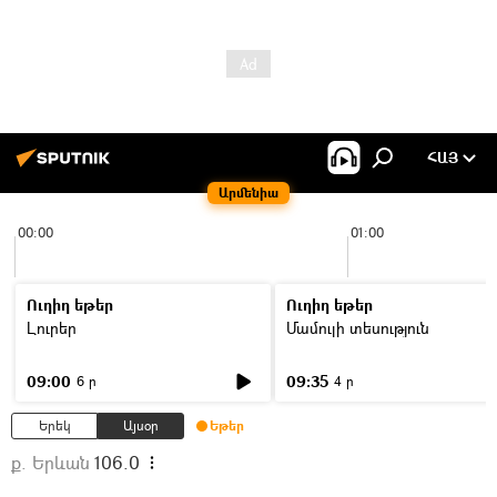
ՀԱՅ
Արմենիա
00:00
01:00
Ուղիղ եթեր
Ուղիղ եթեր
Լուրեր
Մամուլի տեսություն
09:00
09:35
6 ր
4 ր
Երեկ
Այսօր
Եթեր
ք. Երևան
106.0