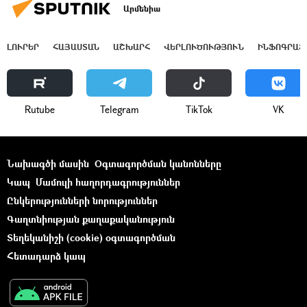
Արմենիա
ԼՈՒՐԵՐ
ՀԱՅԱՍՏԱՆ
ԱՇԽԱՐՀ
ՎԵՐԼՈՒԾՈՒԹՅՈՒՆ
ԻՆՖՈԳՐԱՖ
Rutube
Telegram
ТikТоk
VK
Նախագծի մասին
Օգտագործման կանոնները
Կապ
Մամուլի հաղորդագրություններ
Ընկերությունների նորություններ
Գաղտնիության քաղաքականություն
Տեղեկանիշի (cookie) օգտագործման
Հետադարձ կապ