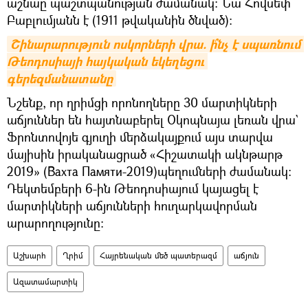
աշնաը պաշտպանության ժամանակ։ Նա Հովսեփ
Բաբլումյանն է (1911 թվականին ծնված)։
Շինարարություն ոսկորների վրա. ի՞նչ է սպառնում 
Թեոդոսիայի հայկական եկեղեցու 
գերեզմանատանը
Նշենք, որ ղրիմցի որոնողները 30 մարտիկների
աճյուններ են հայտնաբերել Օկոպնայա լեռան վրա`
Ֆրոնտովոյե գյուղի մերձակայքում այս տարվա
մայիսին իրականացրած «Հիշատակի ակնթարթ
2019» (Вахта Памяти-2019)պեղումների ժամանակ։
Դեկտեմբերի 6-ին Թեոդոսիայում կայացել է
մարտիկների աճյունների հուղարկավորման
արարողությունը։
Աշխարհ
Ղրիմ
Հայրենական մեծ պատերազմ
աճյուն
Ազատամարտիկ