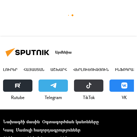
Արմենիա
ԼՈՒՐԵՐ
ՀԱՅԱՍՏԱՆ
ԱՇԽԱՐՀ
ՎԵՐԼՈՒԾՈՒԹՅՈՒՆ
ԻՆՖՈԳՐԱՖ
Rutube
Telegram
ТikТоk
VK
Նախագծի մասին
Օգտագործման կանոնները
Կապ
Մամուլի հաղորդագրություններ