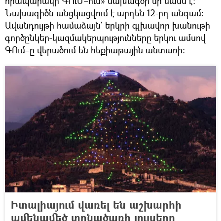
հրապարակի ԳՈւՄ–ում» նախագծի մի մասն է։
Նախագիծն անցկացվում է արդեն 12-րդ անգամ։
Ավանդույթի համաձայն` երկրի գլխավոր խանութի
գործընկեր-կազմակերպությունները երկու ամսով
ԳՈւմ–ը վերածում են հեքիաթային անտառի։
Իտալիայում վառել են աշխարհի
ամենամեծ տոնածառի լույսերը