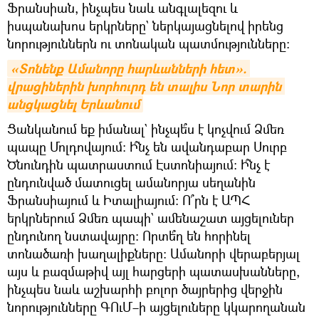
Ֆրանսիան, ինչպես նաև անգլալեզու և
իսպանախոս երկրները` ներկայացնելով իրենց
նորություններն ու տոնական պատմությունները։
«Տոնենք Ամանորը հարևանների հետ». 
վրացիներին խորհուրդ են տալիս Նոր տարին 
անցկացնել Երևանում
Ցանկանում եք իմանալ` ինչպե՞ս է կոչվում Ձմեռ
պապը Մոլդովայում։ Ի՞նչ են ավանդաբար Սուրբ
Ծնունդին պատրաստում Էստոնիայում։ Ի՞նչ է
ընդունված մատուցել ամանորյա սեղանին
Ֆրանսիայում և Իտալիայում։ Ո՞րն է ԱՊՀ
երկրներում Ձմեռ պապի` ամենաշատ այցելուներ
ընդունող նստավայրը։ Որտե՞ղ են հորինել
տոնածառի խաղալիքները։ Ամանորի վերաբերյալ
այս և բազմաթիվ այլ հարցերի պատասխանները,
ինչպես նաև աշխարհի բոլոր ծայրերից վերջին
նորությունները ԳՈւՄ–ի այցելուները կկարողանան