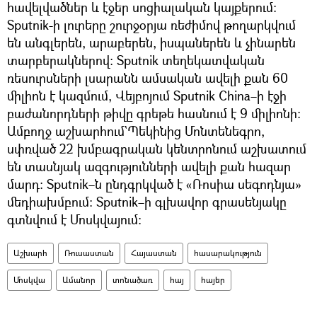
հավելվածներ և էջեր սոցիալական կայքերում։
Sputnik-ի լուրերը շուրջօրյա ռեժիմով թողարկվում
են անգլերեն, արաբերեն, իսպաներեն և չինարեն
տարբերակներով: Sputnik տեղեկատվական
ռեսուրսների լսարանն ամսական ավելի քան 60
միլիոն է կազմում, Վեյբոյում Sputnik China–ի էջի
բաժանորդների թիվը գրեթե հասնում է 9 միլիոնի։
Ամբողջ աշխարհում`Պեկինից Մոնտենեգրո,
սփռված 22 խմբագրական կենտրոնում աշխատում
են տասնյակ ազգությունների ավելի քան հազար
մարդ։ Sputnik–ն ընդգրկված է «Ռոսիա սեգոդնյա»
մեդիախմբում։ Sputnik–ի գլխավոր գրասենյակը
գտնվում է Մոսկվայում։
Աշխարհ
Ռուսաստան
Հայաստան
հասարակություն
Մոսկվա
Ամանոր
տոնածառ
հայ
հայեր