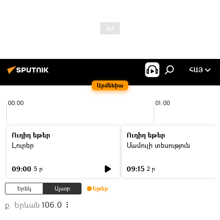
ՀԱՅ
Արմենիա
00:00
01:00
Ուղիղ եթեր
Ուղիղ եթեր
Լուրեր
Մամուլի տեսություն
09:00
09:15
5 ր
2 ր
Երեկ
Այսօր
Եթեր
ք. Երևան
106.0