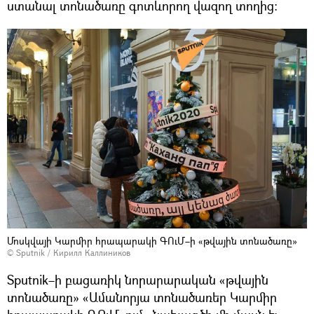
ստանալ տոնածառը գոտևորող վազող տողից։
Մոսկվայի Կարմիր հրապարակի ԳՈւՄ–ի «թվային տոնածառը»
© Sputnik / Кирилл Каллиников
Sputnik–ի բացառիկ նորարարական «թվային
տոնածառը» «Ամանորյա տոնածառեր Կարմիր