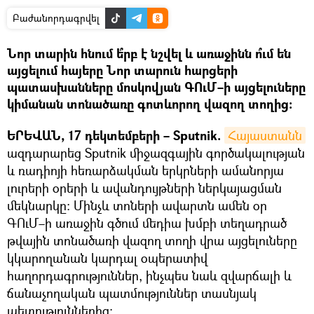
Բաժանորդագրվել
Նոր տարին հնում ե՞րբ է նշվել և առաջինն ո՞ւմ են
այցելում հայերը Նոր տարուն հարցերի
պատասխանները մոսկովյան ԳՈւՄ–ի այցելուները
կիմանան տոնածառը գոտևորող վազող տողից։
ԵՐԵՎԱՆ, 17 դեկտեմբերի – Sputnik.
Հայաստանն
ազդարարեց Sputnik միջազգային գործակալության
և ռադիոյի հեռարձակման երկրների ամանորյա
լուրերի օրերի և ավանդույթների ներկայացման
մեկնարկը։ Մինչև տոների ավարտն ամեն օր
ԳՈւՄ–ի առաջին գծում մեդիա խմբի տեղադրած
թվային տոնածառի վազող տողի վրա այցելուները
կկարողանան կարդալ օպերատիվ
հաղորդագրություններ, ինչպես նաև զվարճալի և
ճանաչողական պատմություններ տասնյակ
պետություններից։