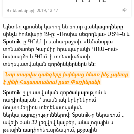
9 դեկտեմբերի 2019, 13:47
Այնտեղ զբոսնել կարող են բոլոր ցանկացողները
մինչև հունվարի 19-ը։ «Ռոսիա սեգոդնյա» ՄՏԳ–ն և
Sputnik–ը ԳՈւՄ–ի սահադաշտի, «Ամանորյա
տոնածառեր Կարմիր հրապարակի ԳՈւՄ–ում»
նախագծի և ԳՈւմ–ի տոնավաճառի
տեղեկատվական գործընկերներն են։
Նոր տարվա զանգերը խփելուց հետո ինչ չպետք 
է լինի Հայաստանում ըստ Փաշինյանի
Sputnik-ը լրատվական գործակալություն և
ռադիոկայան է` տասնյակ երկրներում
մուլտիմեդիոն տեղեկատվական
ներկայացուցչություններով: Sputnik-ը ներառում է
ավելի քան 32 լեզվով կայքեր, անալոգային և
թվային ռադիոհեռարձակում, բջջային