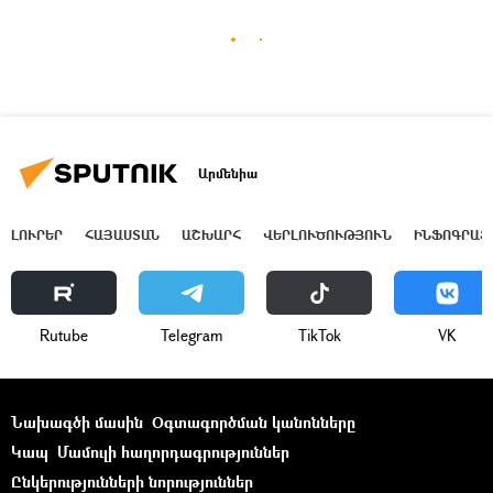
Արմենիա
ԼՈՒՐԵՐ
ՀԱՅԱՍՏԱՆ
ԱՇԽԱՐՀ
ՎԵՐԼՈՒԾՈՒԹՅՈՒՆ
ԻՆՖՈԳՐԱՖ
Rutube
Telegram
ТikТоk
VK
Նախագծի մասին
Օգտագործման կանոնները
Կապ
Մամուլի հաղորդագրություններ
Ընկերությունների նորություններ