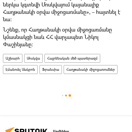
ներկա կգտնվի Մոսկվայում կայանալիք
Հաղթանակի օրվա միջոցառմանը», – հայտնել է
նա։
Նշենք, որ Հաղթանակի օրվա միջոցառմանը
կմասնակցի նաև ՀՀ վարչապետ Նիկոլ
Փաշինյանը։
Աշխարհ
Մոսկվա
Հայրենական մեծ պատերազմ
Էմանուել Մակրոն
Ֆրանսիա
Հաղթանակի միջոցառումներ
Արմենիա