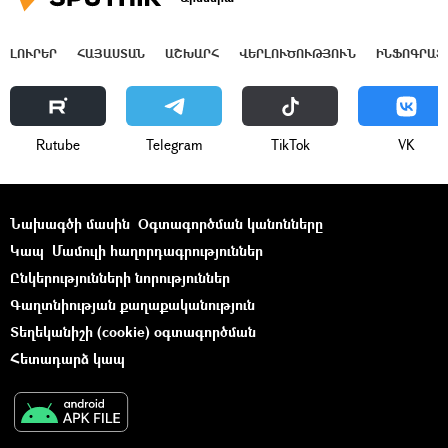
ԼՈՒՐԵՐ
ՀԱՅԱՍՏԱՆ
ԱՇԽԱՐՀ
ՎԵՐԼՈՒԾՈՒԹՅՈՒՆ
ԻՆՖՈԳՐԱՖ
Rutube
Telegram
ТikТоk
VK
Նախագծի մասին
Օգտագործման կանոնները
Կապ
Մամուլի հաղորդագրություններ
Ընկերությունների նորություններ
Գաղտնիության քաղաքականություն
Տեղեկանիշի (cookie) օգտագործման
Հետադարձ կապ