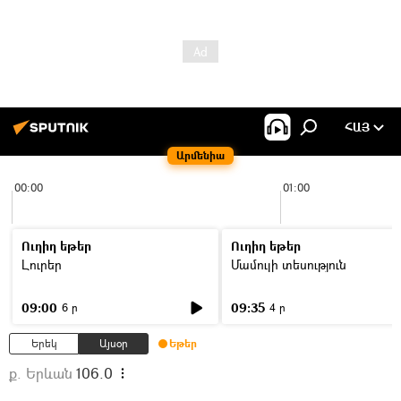
ՀԱՅ
Արմենիա
00:00
01:00
Ուղիղ եթեր
Ուղիղ եթեր
Լուրեր
Մամուլի տեսություն
09:00
09:35
6 ր
4 ր
Երեկ
Այսօր
Եթեր
ք. Երևան
106.0