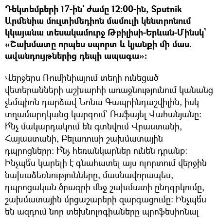
Դեկտեմբերի 17-ին` ժամը 12։00-ին, Sputnik
Արմենիա մուլտիմեդիոն մամուլի կենտրոնում
կկայանա տեսակամուրջ Թբիլիսի-Երևան-Մինսկ`
«Շախմատը որպես սպորտ և կյանքի մի մաս.
ավանդույթներից դեպի ապագա»:
Վերջերս Ռումինիայում տեղի ունեցած
վետերանների աշխարհի առաջնությունում կանանց
չեմպիոն դարձավ Նոնա Գապրինդաշվիլին, իսկ
տղամարդկանց կարգում` Ռաֆայել Վահանյանը:
Ի՞նչ մակարդակում են գտնվում Վրաստանի,
Հայաստանի, Բելառուսի շախմատային
դպրոցները: Ի՞նչ հեռանկարներ ունեն դրանք:
Ինչպե՞ս կարելի է գնահատել այս ոլորտում վերջին
նախաձեռնությունները, մասնավորապես,
դպրոցական ծրագրի մեջ շախմատի ընդգրկումը,
շախմատային մրցաշարերի զարգացումը: Ինչպե՞ս
են ազդում նոր տեխնոլոգիաները պրոֆեսիոնալ