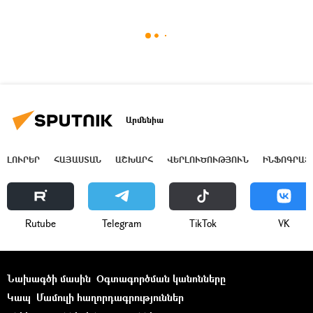
Արմենիա
ԼՈՒՐԵՐ
ՀԱՅԱՍՏԱՆ
ԱՇԽԱՐՀ
ՎԵՐԼՈՒԾՈՒԹՅՈՒՆ
ԻՆՖՈԳՐԱՖ
Rutube
Telegram
ТikТоk
VK
Նախագծի մասին
Օգտագործման կանոնները
Կապ
Մամուլի հաղորդագրություններ