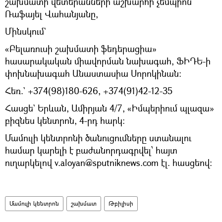
շախմատի վետերանների աշխարհի չեմպիոն
Ռաֆայել Վահանյանը,
Մինսկում`
«Բելառուսի շախմատի ֆեդերացիա»
հասարակական միավորման նախագահ, ՖԻԴԵ-ի
փոխնախագահ Անաստասիա Սորոկինան:
Հեռ.` +374(98)180-626, +374(91)42-12-35
Հասցե` Երևան, Ամիրյան 4/7, «Իմպերիում պլազա»
բիզնես կենտրոն, 4-րդ հարկ։
Մամուլի կենտրոնի ծանուցումները ստանալու
համար կարելի է բաժանորդագրվել՝ հայտ
ուղարկելով v.aloyan@sputniknews.com էլ. հասցեով:
Մամուլի կենտրոն
շախմատ
Թբիլիսի