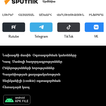
Արմենիա
ԼՈՒՐԵՐ
ՀԱՅԱՍՏԱՆ
ԱՇԽԱՐՀ
ՎԵՐԼՈՒԾՈՒԹՅՈՒՆ
ԻՆՖՈԳՐԱՖ
Rutube
Telegram
ТikТоk
VK
Նախագծի մասին
Օգտագործման կանոնները
Կապ
Մամուլի հաղորդագրություններ
Ընկերությունների նորություններ
Գաղտնիության քաղաքականություն
Տեղեկանիշի (cookie) օգտագործման
Հետադարձ կապ