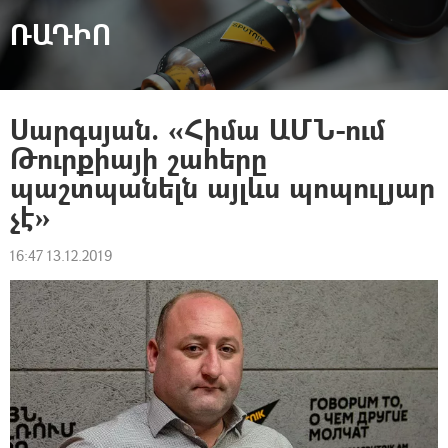
ՌԱԴԻՈ
Սարգսյան. «Հիմա ԱՄՆ-ում
Թուրքիայի շահերը
պաշտպանելն այլևս պոպուլյար
չէ»
16:47 13.12.2019