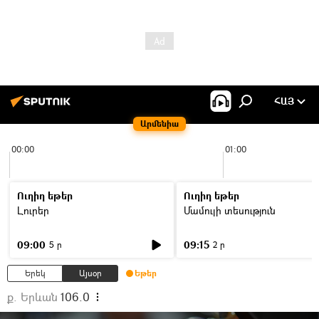
ՀԱՅ
Արմենիա
00:00
01:00
Ուղիղ եթեր
Ուղիղ եթեր
Լուրեր
Մամուլի տեսություն
09:00
09:15
5 ր
2 ր
Երեկ
Այսօր
Եթեր
ք. Երևան
106.0