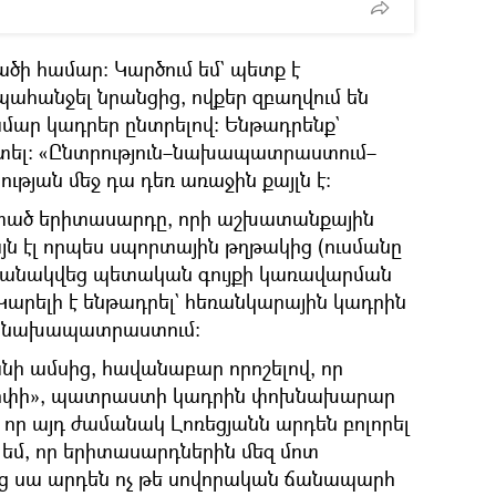
ածի համար։ Կարծում եմ` պետք է
անջել նրանցից, ովքեր զբաղվում են
ար կադրեր ընտրելով։ Ենթադրենք`
գտել։ «Ընտրություն–նախապատրաստում–
թյան մեջ դա դեռ առաջին քայլն է։
տած երիտասարդը, որի աշխատանքային
յն էլ որպես սպորտային թղթակից (ուսմանը
շանակվեց պետական գույքի կառավարման
րելի է ենթադրել` հեռանկարային կադրին
ն նախապատրաստում։
նի ամսից, հավանաբար որոշելով, որ
 դոփի», պատրաստի կադրին փոխնախարար
որ այդ ժամանակ Լոռեցյանն արդեն բոլորել
 եմ, որ երիտասարդներին մեզ մոտ
ց սա արդեն ոչ թե սովորական ճանապարհ