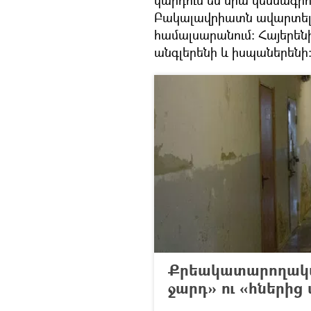
կարդում եմ նրա կենսագրո
Բակալավրիատն ավարտել 
համալսարանում։ Հայերեն
անգլերենի և իսպաներենի։ 
Քրեակատարողական
ջարդ» ու «հներից