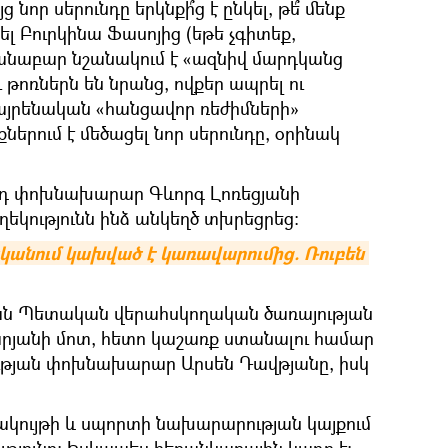
ց նոր սերունդը երկնքի՞ց է ընկել, թե՞ մենք
լ Բուրկինա Ֆասոյից (եթե չգիտեք,
անաբար նշանակում է «ազնիվ մարդկանց
ւ թոռներն են նրանց, ովքեր ապրել ու
այրենական «հանցավոր ռեժիմների»
ներում է մեծացել նոր սերունդը, օրինակ
րդ փոխնախարար Գևորգ Լոռեցյանի
եկությունն ինձ անկեղծ տխրեցրեց։
կանում կախված է կառավարումից. Ռուբեն 
ն Պետական վերահսկողական ծառայության
յանի մոտ, հետո կաշառք ստանալու համար
թյան փոխնախարար Արսեն Դավթյանը, իսկ
շակույթի և սպորտի նախարարության կայքում