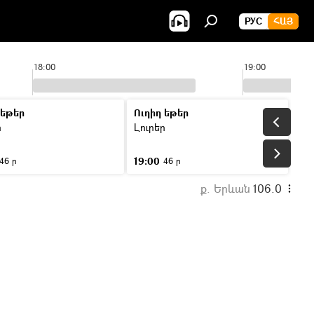
РУС
ՀԱՅ
18:00
19:00
 եթեր
Ուղիղ եթեր
ր
Լուրեր
19:00
46 ր
46 ր
ք. Երևան
106.0