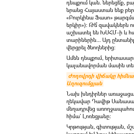
դեպքում կան. ներեցե՛ք, բայ
նրանց Հայաստան ենք բերե
«Բուրկինա Ֆասո» թարգմ
երկիր»)։ Թե՞ զավակներն ո
աշխատել են ԽՍՀՄ–ի և հ
տարիներին... Այդ ընտանիք
վերցրել ծնողներից։
Ամեն դեպքում, երիտասա
կալանավորման մասին տեղ
Ժողովրդի վիճակը հիմնա
Աղուզումցյան
Նախ խնդիրներ առաջացա
ղեկավար Դավիթ Սանասար
մեղադրվեց առողջապահու
հիմա` Լոռեցյանը։
Կրթության, գիտության, մ