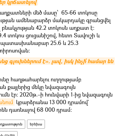
ր կրճատելով
 աղքատների մեծ մասը՝ 65-66 տոկոսը
ւթյան ամենաբարձր մակարդակը գրանցվել
ղ բնակչության 42.2 տոկոսն աղքատ է։
9.4 տոկոս ցուցանիշով, հետո Տավուշի և
ապատասխանաբար 25.6 և 25.3
տիրոսովան։
 գլուխներում է». լավ, իսկ ինչի՞ համար են 
ունը հաղթահարելու ուղղությամբ
ն քայլերից մեկը նվազագույն
 էր։ 2020թ.–ի հունվարի 1-ից նվազագույն
նում
կբարձրանա 13 000 դրամով`
րեն դառնալով 68 000 դրամ։
ղքատություն
երեխա
ւն (ԱՎԾ)