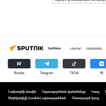
Արմենիա
ԼՈՒՐԵՐ
ՀԱՅԱՍՏԱՆ
Rutube
Telegram
ТikТоk
VK
Նախագծի մասին
Օգտագործման կանոնները
Կապ
Տեղեկանիշի (cookie) օգտագործման
Հետադարձ կապ