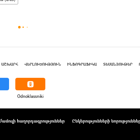
ԱՇԽԱՐՀ
ՎԵՐԼՈՒԾՈՒԹՅՈՒՆ
ԻՆՖՈԳՐԱՖԻԿԱ
ՏԵՍԱՆՅՈՒԹԵՐ
Odnoklassniki
Մամուլի հաղորդագրություններ
Ընկերությունների նորություննե