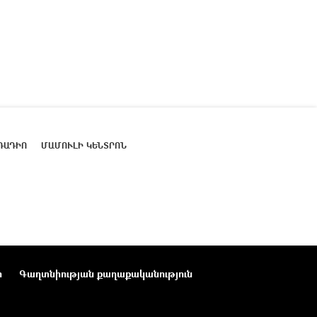
ՌԱԴԻՈ
ՄԱՄՈՒԼԻ ԿԵՆՏՐՈՆ
ր
Գաղտնիության քաղաքականություն