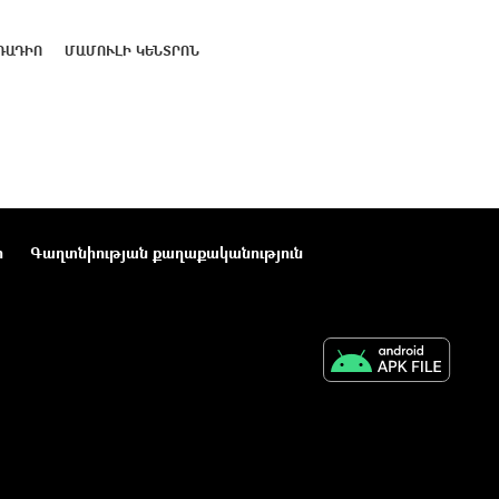
ՌԱԴԻՈ
ՄԱՄՈՒԼԻ ԿԵՆՏՐՈՆ
ր
Գաղտնիության քաղաքականություն