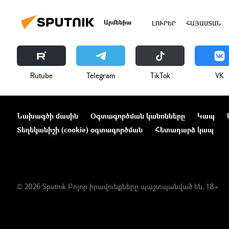
Արմենիա
ԼՈՒՐԵՐ
ՀԱՅԱՍՏԱՆ
Rutube
Telegram
ТikТоk
VK
Նախագծի մասին
Օգտագործման կանոնները
Կապ
Տեղեկանիշի (cookie) օգտագործման
Հետադարձ կապ
© 2026 Sputnik Բոլոր իրավունքները պաշտպանված են. 18+