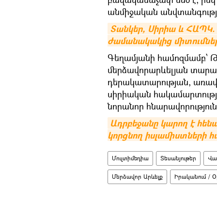
անմիջական անվտանգությա
Տանկեր, Սիրիա և ՀԱՊԿ. 
ժամանակակից միտումնե
Գեղամյանի համոզմամբ՝ Թո
մերձավորարևելյան տարա
դերակատարության, առավե
սիրիական հակամարտությո
նորանոր հնարավորությու
Ադրբեջանը կարող է հենա
կորցնող իսլամիստների հ
Մուլտիմեդիա
Տեսանյութեր
Վա
Մերձավոր Արևելք
Իրականում / Օ