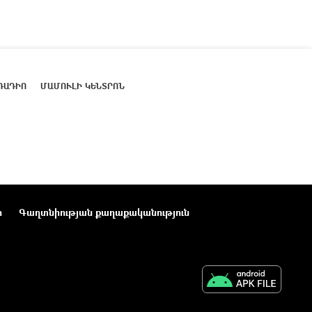
ՌԱԴԻՈ
ՄԱՄՈՒԼԻ ԿԵՆՏՐՈՆ
ր
Գաղտնիության քաղաքականություն