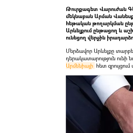
Թուրքագետ Վարուժան Գե
մեկնաբան Արման Վանեսք
հեթական թողարկման ընթ
Արևելքում ընթացող և ա
ունեցող վերջին իրադարձո
Մերձավոր Արևելքը տարբեր
դերակատարություն ունի 
Արմենիայի
հետ զրույցու