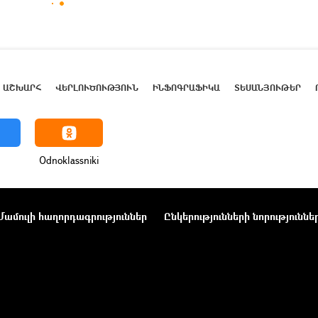
ԱՇԽԱՐՀ
ՎԵՐԼՈՒԾՈՒԹՅՈՒՆ
ԻՆՖՈԳՐԱՖԻԿԱ
ՏԵՍԱՆՅՈՒԹԵՐ
Odnoklassniki
Մամուլի հաղորդագրություններ
Ընկերությունների նորություննե