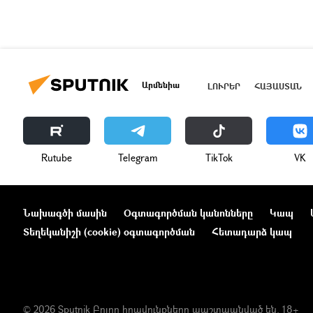
Արմենիա
ԼՈՒՐԵՐ
ՀԱՅԱՍՏԱՆ
Rutube
Telegram
ТikТоk
VK
Նախագծի մասին
Օգտագործման կանոնները
Կապ
Տեղեկանիշի (cookie) օգտագործման
Հետադարձ կապ
© 2026 Sputnik Բոլոր իրավունքները պաշտպանված են. 18+