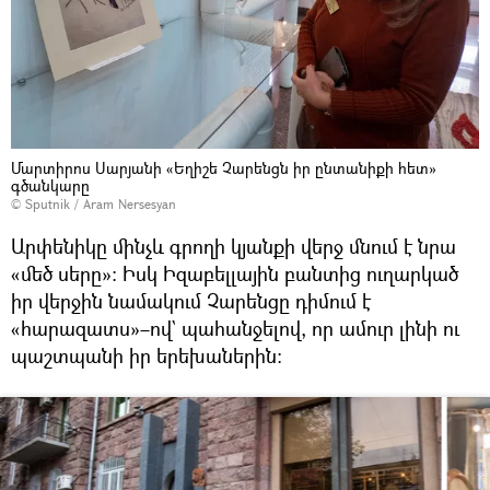
Մարտիրոս Սարյանի «Եղիշե Չարենցն իր ընտանիքի հետ»
գծանկարը
© Sputnik / Aram Nersesyan
Արփենիկը մինչև գրողի կյանքի վերջ մնում է նրա
«մեծ սերը»։ Իսկ Իզաբելլային բանտից ուղարկած
իր վերջին նամակում Չարենցը դիմում է
«հարազատս»–ով` պահանջելով, որ ամուր լինի ու
պաշտպանի իր երեխաներին։