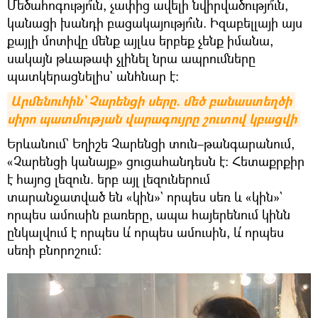
Մեծահոգությո՞ւն, չափից ավելի նվիրվածությո՞ւն,
կանացի խանդի բացակայությո՞ւն. Իզաբելլայի այս
քայլի մոտիվը մենք այլևս երբեք չենք իմանա,
սակայն թևաթափ չլինել նրա ապրումները
պատկերացնելիս` անհնար է։
Արմենուհին` Չարենցի սերը. մեծ բանաստեղծի 
սիրո պատմության վարագույրը շուտով կբացվի
Երևանում` Եղիշե Չարենցի տուն–թանգարանում,
«Չարենցի կանայք» ցուցահանդեսն է։ Հետաքրքիր
է հայոց լեզուն. երբ այլ լեզուներում
տարանջատված են «կին»` որպես սեռ և «կին»`
որպես ամուսին բառերը, ապա հայերենում կինն
ընկալվում է որպես և՛ որպես ամուսին, և՛ որպես
սեռի բնորոշում։