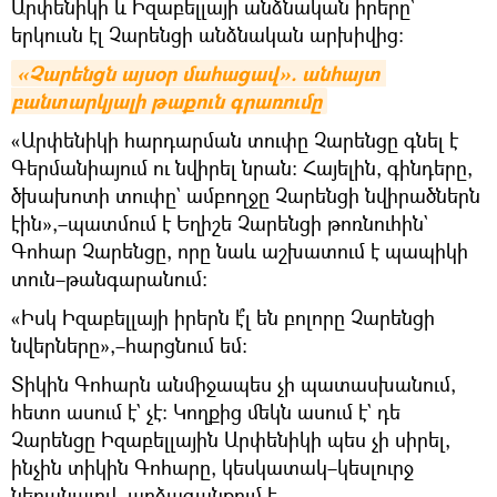
Արփենիկի և Իզաբելլայի անձնական իրերը`
երկուսն էլ Չարենցի անձնական արխիվից։
«Չարենցն այսօր մահացավ». անհայտ 
բանտարկյալի թաքուն գրառումը
«Արփենիկի հարդարման տուփը Չարենցը գնել է
Գերմանիայում ու նվիրել նրան։ Հայելին, գինդերը,
ծխախոտի տուփը` ամբողջը Չարենցի նվիրածներն
էին»,–պատմում է Եղիշե Չարենցի թոռնուհին`
Գոհար Չարենցը, որը նաև աշխատում է պապիկի
տուն–թանգարանում։
«Իսկ Իզաբելլայի իրերն է՞լ են բոլորը Չարենցի
նվերները»,–հարցնում եմ։
Տիկին Գոհարն անմիջապես չի պատասխանում,
հետո ասում է` չէ։ Կողքից մեկն ասում է` դե
Չարենցը Իզաբելլային Արփենիկի պես չի սիրել,
ինչին տիկին Գոհարը, կեսկատակ–կեսլուրջ
նեղանալով, արձագանքում է.