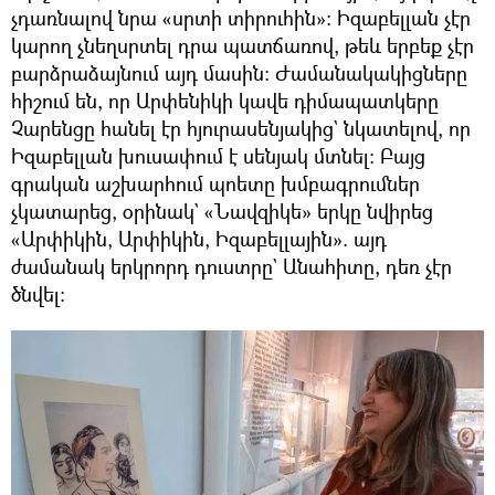
չդառնալով նրա «սրտի տիրուհին»։ Իզաբելլան չէր
կարող չնեղսրտել դրա պատճառով, թեև երբեք չէր
բարձրաձայնում այդ մասին։ Ժամանակակիցները
հիշում են, որ Արփենիկի կավե դիմապատկերը
Չարենցը հանել էր հյուրասենյակից` նկատելով, որ
Իզաբելլան խուսափում է սենյակ մտնել։ Բայց
գրական աշխարհում պոետը խմբագրումներ
չկատարեց, օրինակ` «Նավզիկե» երկը նվիրեց
«Արփիկին, Արփիկին, Իզաբելլային». այդ
ժամանակ երկրորդ դուստրը` Անահիտը, դեռ չէր
ծնվել։