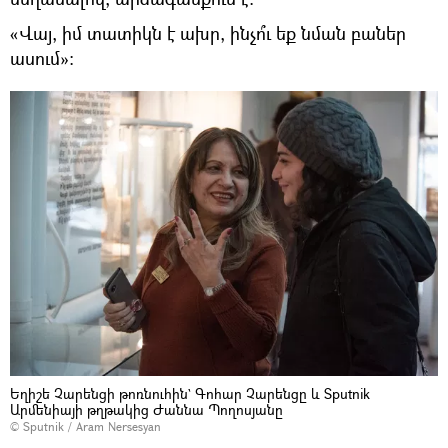
«Վայ, իմ տատիկն է ախր, ինչո՞ւ եք նման բաներ
ասում»։
Եղիշե Չարենցի թոռնուհին` Գոհար Չարենցը և Sputnik
Արմենիայի թղթակից Ժաննա Պողոսյանը
© Sputnik / Aram Nersesyan