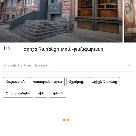
1
/5
Եղիշե Չարենցի տուն–թանգարանը
© Sputnik / Aram Nersesyan
Հայաստան
հասարակություն
մշակույթ
Եղիշե Չարենց
Ցուցահանդես
Կին
Երևան