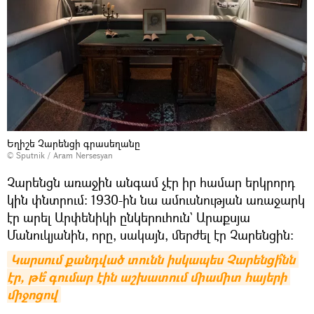
Եղիշե Չարենցի գրասեղանը
© Sputnik / Aram Nersesyan
Չարենցն առաջին անգամ չէր իր համար երկրորդ
կին փնտրում։ 1930-ին նա ամուսնության առաջարկ
էր արել Արփենիկի ընկերուհուն` Արաքսյա
Մանուկյանին, որը, սակայն, մերժել էր Չարենցին։
Կարսում քանդված տունն իսկապես Չարենցի՞նն 
էր, թե՞ գումար էին աշխատում միամիտ հայերի 
միջոցով