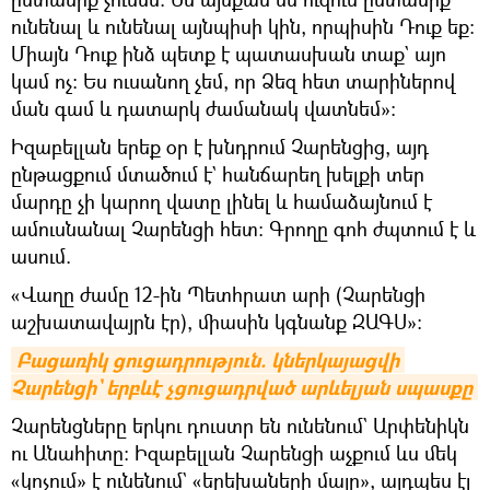
ունենալ և ունենալ այնպիսի կին, որպիսին Դուք եք։
Միայն Դուք ինձ պետք է պատասխան տաք` այո
կամ ոչ։ Ես ուսանող չեմ, որ Ձեզ հետ տարիներով
ման գամ և դատարկ ժամանակ վատնեմ»։
Իզաբելլան երեք օր է խնդրում Չարենցից, այդ
ընթացքում մտածում է` հանճարեղ խելքի տեր
մարդը չի կարող վատը լինել և համաձայնում է
ամուսնանալ Չարենցի հետ։ Գրողը գոհ ժպտում է և
ասում.
«Վաղը ժամը 12-ին Պետհրատ արի (Չարենցի
աշխատավայրն էր), միասին կգնանք ԶԱԳՍ»։
Բացառիկ ցուցադրություն. կներկայացվի 
Չարենցի` երբևէ չցուցադրված արևելյան սպասքը
Չարենցները երկու դուստր են ունենում` Արփենիկն
ու Անահիտը։ Իզաբելլան Չարենցի աչքում ևս մեկ
«կոչում» է ունենում` «երեխաների մայր», այդպես էլ