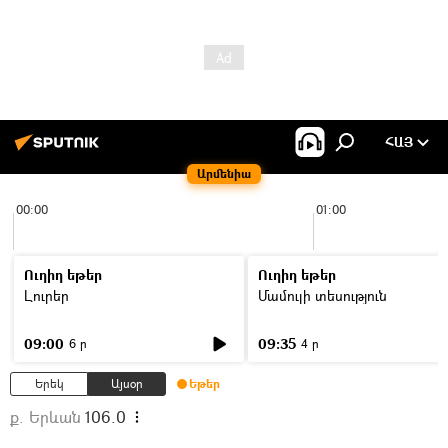
ՀԱՅ
Արմենիա
00:00
01:00
Ուղիղ եթեր
Ուղիղ եթեր
Լուրեր
Մամուլի տեսություն
09:00
09:35
6 ր
4 ր
Երեկ
Այսօր
Եթեր
ք. Երևան
106.0