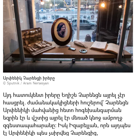
Արփենիկ Չարենցի իրերը
© Sputnik / Aram Nersesyan
Այդ հատուկենտ իրերը Եղիշե Չարենցն այրել չէր
հասցրել. ժամանակակիցների հուշերով` Չարենցն
Արփենիկի մահվանից հետո հոգեխանգարման
եզրին էր և վշտից այրել էր մեռած կնոջ ամբողջ
զգեստապահարանը։ Իսկ Իզաբելլան, որն այդպես
էլ Արփենիկի պես չսիրվեց Չարենցից,