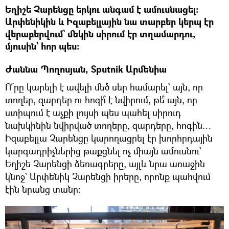
Եղիշե Չարենցը երկու անգամ է ամուսնացել։
Արփենիկին և Իզաբելլային նա տարբեր կերպ էր
վերաբերվում` մեկին սիրում էր տղամարդու,
մյուսին` հոր պես։
Ժաննա Պողոսյան, Sputnik Արմենիա
Ո՞րը կարելի է ավելի մեծ սեր համարել` այն, որ
տողեր, զարդեր ու հոգի՞ է նվիրում, թե՞ այն, որ
ստիպում է աչքի լույսի պես պահել սիրուդ
նախկինին նվիրված տողերը, զարդերը, հոգին…
Իզաբելլա Չարենցը կարողացրել էր խորհրդային
կարգադրիչներից թաքցնել ոչ միայն ամուսնու`
Եղիշե Չարենցի ձեռագրերը, այլև նրա առաջին
կնոջ` Արփենիկ Չարենցի իրերը, որոնք պահվում
էին նրանց տանը։