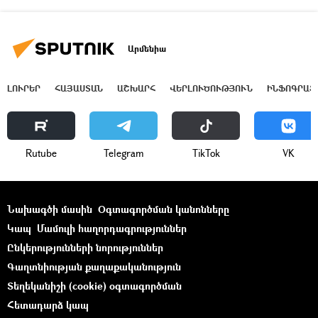
Արմենիա
ԼՈՒՐԵՐ
ՀԱՅԱՍՏԱՆ
ԱՇԽԱՐՀ
ՎԵՐԼՈՒԾՈՒԹՅՈՒՆ
ԻՆՖՈԳՐԱՖ
Rutube
Telegram
ТikТоk
VK
Նախագծի մասին
Օգտագործման կանոնները
Կապ
Մամուլի հաղորդագրություններ
Ընկերությունների նորություններ
Գաղտնիության քաղաքականություն
Տեղեկանիշի (cookie) օգտագործման
Հետադարձ կապ