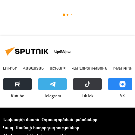
Արմենիա
ԼՈՒՐԵՐ
ՀԱՅԱՍՏԱՆ
ԱՇԽԱՐՀ
ՎԵՐԼՈՒԾՈՒԹՅՈՒՆ
ԻՆՖՈԳՐԱՖ
Rutube
Telegram
ТikТоk
VK
Նախագծի մասին
Օգտագործման կանոնները
Կապ
Մամուլի հաղորդագրություններ