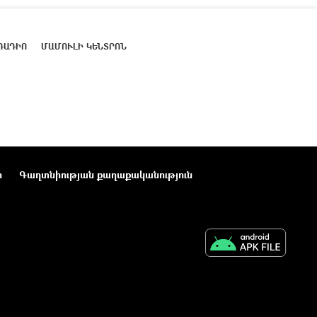
ՌԱԴԻՈ
ՄԱՄՈՒԼԻ ԿԵՆՏՐՈՆ
ր
Գաղտնիության քաղաքականություն