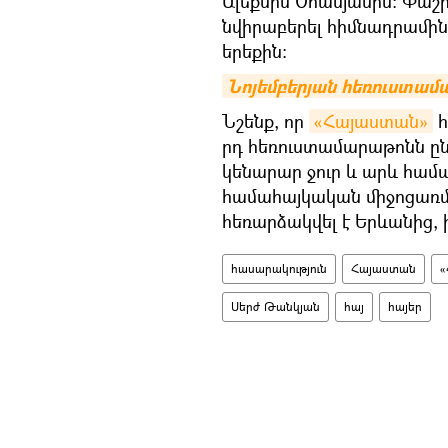
Ալեքսիս Օհանյանին։ Փաշի
նվիրաբերել հիմնադրամին
երեքին։
Նոյեմբերյան հեռուստամ
Նշենք, որ
«Հայաստան»
հ
րդ հեռուստամարաթոնն ըն
կենարար ջուր և արև համա
համահայկական միջոցառմ
հեռարձակվել է Երևանից, ի
հասարակություն
Հայաստան
«
Սերժ Թանկյան
հայ
հայեր