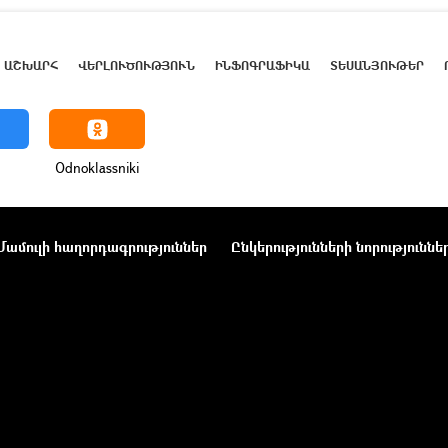
ԱՇԽԱՐՀ
ՎԵՐԼՈՒԾՈՒԹՅՈՒՆ
ԻՆՖՈԳՐԱՖԻԿԱ
ՏԵՍԱՆՅՈՒԹԵՐ
Odnoklassniki
Մամուլի հաղորդագրություններ
Ընկերությունների նորություննե