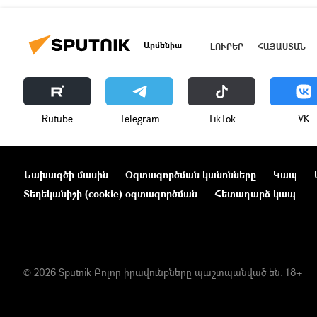
Արմենիա
ԼՈՒՐԵՐ
ՀԱՅԱՍՏԱՆ
Rutube
Telegram
ТikТоk
VK
Նախագծի մասին
Օգտագործման կանոնները
Կապ
Տեղեկանիշի (cookie) օգտագործման
Հետադարձ կապ
© 2026 Sputnik Բոլոր իրավունքները պաշտպանված են. 18+