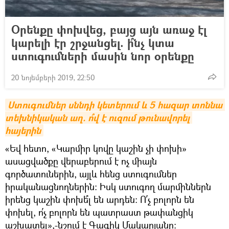
Օրենքը փոխվեց, բայց այն առաջ էլ
կարելի էր շրջանցել. ի՞նչ կտա
ստուգումների մասին նոր օրենքը
20 նոյեմբերի 2019, 22:50
Ստուգումներ սննդի կետերում և 5 հազար տոննա 
տեխնիկական աղ. ո՞վ է ուզում թունավորել 
հայերին
«Եվ հետո, «Կարմիր կովը կաշին չի փոխի»
ասացվածքը վերաբերում է ոչ միայն
գործատուներին, այլև հենց ստուգումներ
իրականացնողներին: Իսկ ստուգող մարմիններն
իրենց կաշին փոխե՞լ են արդեն: Ո՛չ բոլորն են
փոխել, ո՛չ բոլորն են պատրաստ թափանցիկ
աշխատել»,-նշում է Գագիկ Մակարյանը: