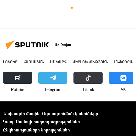
Արմենիա
ԼՈՒՐԵՐ
ՀԱՅԱՍՏԱՆ
ԱՇԽԱՐՀ
ՎԵՐԼՈՒԾՈՒԹՅՈՒՆ
ԻՆՖՈԳՐԱՖ
Rutube
Telegram
ТikТоk
VK
Նախագծի մասին
Օգտագործման կանոնները
Կապ
Մամուլի հաղորդագրություններ
Ընկերությունների նորություններ