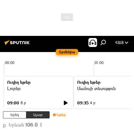
ՀԱՅ
Արմենիա
00:00
01:00
Ուղիղ եթեր
Ուղիղ եթեր
Լուրեր
Մամուլի տեսություն
09:00
09:35
6 ր
4 ր
Երեկ
Այսօր
Եթեր
ք. Երևան
106.0