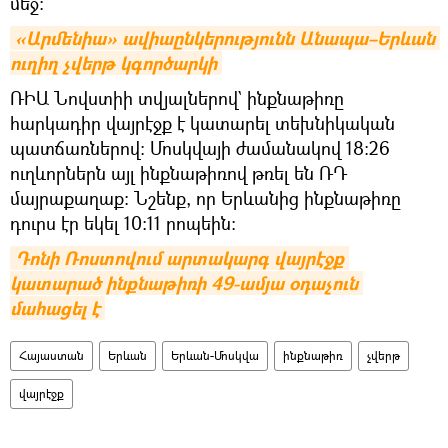
մեջ։
«Արմենիա» ավիաընկերությունն Անապա–Երևան 
ուղիղ չվերթ կգործարկի
ՌԻԱ Նովստիի տվյալներով` ինքնաթիռը
հարկադիր վայրէջք է կատարել տեխնիկական
պատճառներով։ Մոսկվայի ժամանակով 18։26
ուղևորներն այլ ինքնաթիռով թռել են ՌԴ
մայրաքաղաք։ Նշենք, որ Երևանից ինքնաթիռը
դուրս էր եկել 10։11 րոպեին։
Դոնի Ռոստովում արտակարգ վայրէջք 
կատարած ինքնաթիռի 49-ամյա օդաչուն 
մահացել է
Հայաստան
Երևան
Երևան-Մոսկվա
ինքնաթիռ
չվերթ
վայրէջք