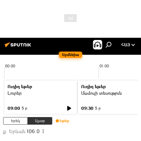
ՀԱՅ
Արմենիա
00:00
01:00
Ուղիղ եթեր
Ուղիղ եթեր
Լուրեր
Մամուլի տեսություն
09:00
09:30
5 ր
5 ր
Երեկ
Այսօր
Եթեր
ք. Երևան
106.0