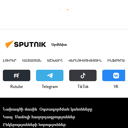
Արմենիա
ԼՈՒՐԵՐ
ՀԱՅԱՍՏԱՆ
ԱՇԽԱՐՀ
ՎԵՐԼՈՒԾՈՒԹՅՈՒՆ
ԻՆՖՈԳՐԱՖ
Rutube
Telegram
ТikТоk
VK
Նախագծի մասին
Օգտագործման կանոնները
Կապ
Մամուլի հաղորդագրություններ
Ընկերությունների նորություններ