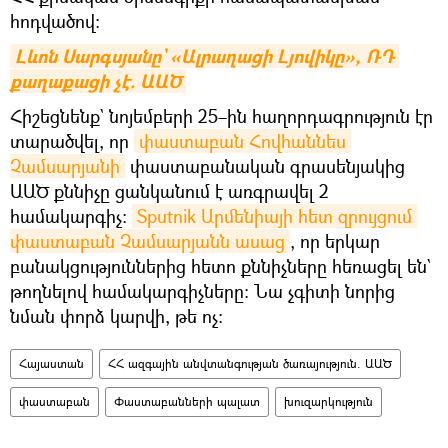
հոդվածով:
Լևոն Սարգսյանը` «Ալրաղացի Լյովիկը», ՌԴ 
քաղաքացի չէ. ԱԱԾ
Հիշեցնենք` նոյեմբերի 25–ին հաղորդագրություն էր
տարածվել, որ
փաստաբան Հովհաննես 
Չամսարյանի
փաստաբանական գրասենյակից
ԱԱԾ քննիչը ցանկանում է առգրավել 2
համակարգիչ:
Sputnik Արմենիայի հետ զրույցում 
փաստաբան Չամսարյանն ասաց
, որ երկար
բանակցություններից հետո քննիչները հեռացել են`
թողնելով համակարգիչները: Նա չգիտի նորից
նման փորձ կարվի, թե ոչ։
Հայաստան
ՀՀ ազգային անվտանգության ծառայություն. ԱԱԾ
փաստաբան
Փաստաբանների պալատ
խուզարկություն