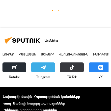
Արմենիա
ԼՈՒՐԵՐ
ՀԱՅԱՍՏԱՆ
ԱՇԽԱՐՀ
ՎԵՐԼՈՒԾՈՒԹՅՈՒՆ
ԻՆՖՈԳՐԱՖ
Rutube
Telegram
ТikТоk
VK
Նախագծի մասին
Օգտագործման կանոնները
Կապ
Մամուլի հաղորդագրություններ
Ընկերությունների նորություններ