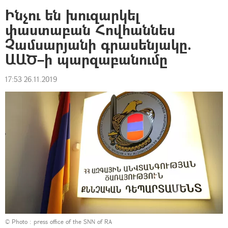
Ինչու են խուզարկել
փաստաբան Հովհաննես
Չամսարյանի գրասենյակը.
ԱԱԾ–ի պարզաբանումը
17:53 26.11.2019
© Photo : press office of the SNN of RA