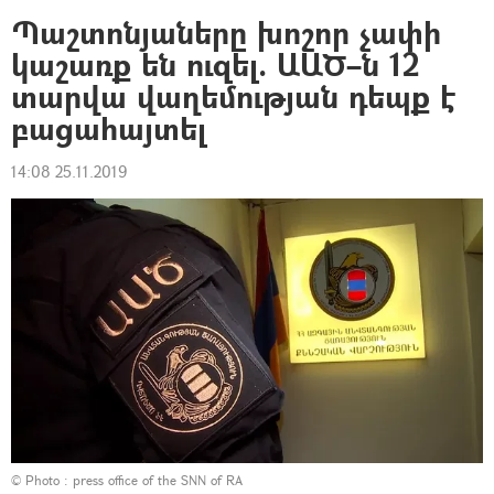
Պաշտոնյաները խոշոր չափի
կաշառք են ուզել. ԱԱԾ–ն 12
տարվա վաղեմության դեպք է
բացահայտել
14:08 25.11.2019
© Photo : press office of the SNN of RA