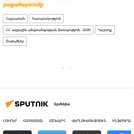
բացահայտումը
Հայաստան
հասարակություն
ՀՀ ազգային անվտանգության ծառայություն. ԱԱԾ
Կաշառք
Տուժածներ
Արմենիա
ԼՈՒՐԵՐ
ՀԱՅԱՍՏԱՆ
ԱՇԽԱՐՀ
ՎԵՐԼՈՒԾՈՒԹՅՈՒՆ
ԻՆՖՈԳՐԱՖ