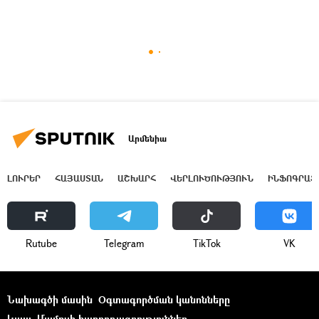
Արմենիա
ԼՈՒՐԵՐ
ՀԱՅԱՍՏԱՆ
ԱՇԽԱՐՀ
ՎԵՐԼՈՒԾՈՒԹՅՈՒՆ
ԻՆՖՈԳՐԱՖ
Rutube
Telegram
ТikТоk
VK
Նախագծի մասին
Օգտագործման կանոնները
Կապ
Մամուլի հաղորդագրություններ