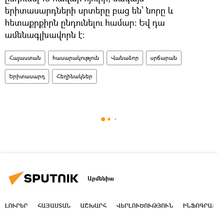
երիտասարդների սրտերը բաց են՝ նորը և
հետաքրքիրն ընդունելու համար։ Եվ դա
ամենագլխավորն է։
Հայաստան
հասարակություն
Վանաձոր
սրճարան
Երիտասարդ
Հեղինակներ
Արմենիա
ԼՈՒՐԵՐ
ՀԱՅԱՍՏԱՆ
ԱՇԽԱՐՀ
ՎԵՐԼՈՒԾՈՒԹՅՈՒՆ
ԻՆՖՈԳՐԱՖ