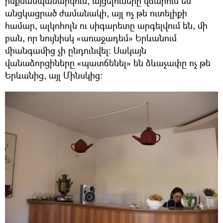
ինքնասպասարկում, այցելուները վճարում են
անցկացրած ժամանակի, այլ ոչ թե ուտելիքի
համար, ալկոհոլն ու սիգարետը արգելվում են, մի
բան, որ նույնիսկ «առաջադեմ» Երևանում
միանգամից չի ընդունվել։ Սակայն
վանաձորցիները «պատճենել» են ձևաչափը ոչ թե
Երևանից, այլ Մինսկից։