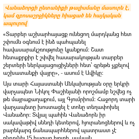
Վանաձորցի ընտանիքի թալիսմանը մասուրն է, 
կամ զբոսաշրջիկները հիացած են հայկական 
ապուրով
«Տարբեր աշխարհայացք ունեցող մարդկանց հետ
շփումն օգնում է ինձ պահպանել
հավասարակշռությունը կյանքում։ Շատ
հետաքրքիր է շփվել հասարակության տարբեր
շերտերի ներկայացուցիչների հետ՝ գրեթե չլքելով
աշխատանքի վայրը», - ասում է Ավիկը։
Այս տարի Հայաստանի Անկախության օրը երկրի
վարչապետ Նիկոլ Փաշինյանի որոշմամբ նշվեց ոչ
թե մայրաքաղաքում, այլ Գյումրիում։ Հաջորդ տարի
վարչապետը խոստացել է տոնը տեղափոխել
Վանաձոր։ Տվյալ պահին Վանաձորն իր
սակավաթիվ սննդի կետերով, հյուրանոցներով և ոչ
բարեկարգ ճանապարհներով պատրաստ չէ
ընդունել 15 հազար հյուրի, սակայն