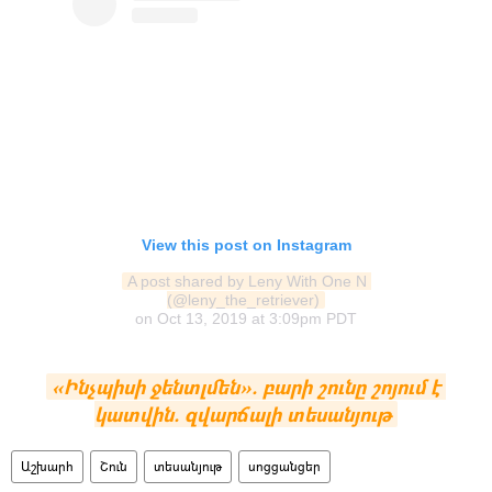
View this post on Instagram
A post shared by Leny With One N 
(@leny_the_retriever)
on
Oct 13, 2019 at 3:09pm PDT
«Ինչպիսի ջենտլմեն». բարի շունը շոյում է 
կատվին. զվարճալի տեսանյութ
Աշխարհ
Շուն
տեսանյութ
սոցցանցեր