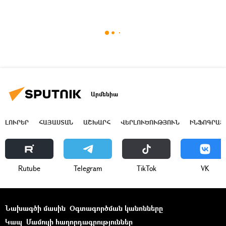
Արմենիա
ԼՈՒՐԵՐ
ՀԱՅԱՍՏԱՆ
ԱՇԽԱՐՀ
ՎԵՐԼՈՒԾՈՒԹՅՈՒՆ
ԻՆՖՈԳՐԱՖ
Rutube
Telegram
ТikТоk
VK
Նախագծի մասին
Օգտագործման կանոնները
Կապ
Մամուլի հաղորդագրություններ