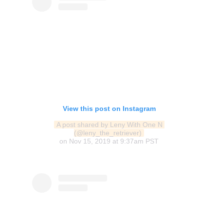
View this post on Instagram
A post shared by Leny With One N 
(@leny_the_retriever)
on
Nov 15, 2019 at 9:37am PST