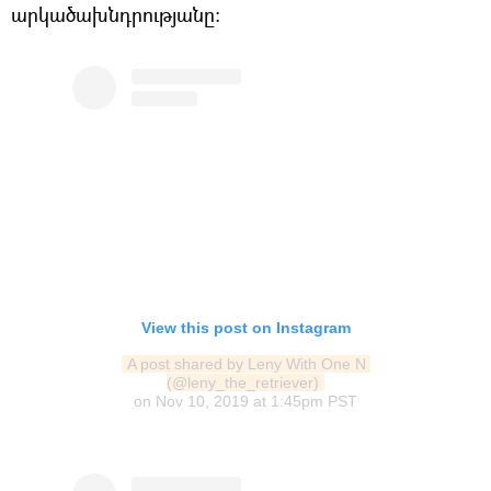
արկածախնդրությանը:
View this post on Instagram
A post shared by Leny With One N 
(@leny_the_retriever)
on
Nov 10, 2019 at 1:45pm PST