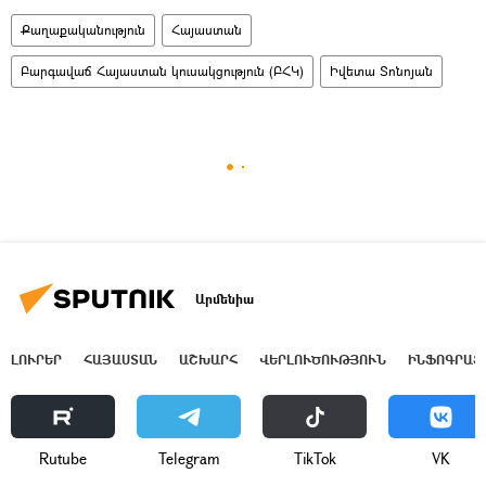
Քաղաքականություն
Հայաստան
Բարգավաճ Հայաստան կուսակցություն (ԲՀԿ)
Իվետա Տոնոյան
Արմենիա
ԼՈՒՐԵՐ
ՀԱՅԱՍՏԱՆ
ԱՇԽԱՐՀ
ՎԵՐԼՈՒԾՈՒԹՅՈՒՆ
ԻՆՖՈԳՐԱՖ
Rutube
Telegram
ТikТоk
VK