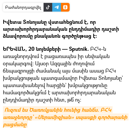
Բաժանորդագրվել
Իվետա Տոնոյանը վստահեցնում է, որ
արտախորհրդարանական ընդդիմադիր դաշտի
ձևավորումը բնականոն գործընթաց է։
ԵՐԵՎԱՆ, 20 նոյեմբերի — Sputnik.
ԲՀԿ–ն
առաջնորդվում է բացառապես իր սեփական
օրակարգով։ Այսօր Ազգային ժողովում
ճեպազրույցի ժամանակ այս մասին ասաց ԲՀԿ
խմբակցության պատգամավոր Իվետա Տոնոյանը`
պատասխանելով հարցին` խմբակցությունը
համագործակցո՞ւմ է արտախորհրդարանական
ընդդիմադիր դաշտի հետ, թե՞ ոչ։
Ուզում ես Ծառուկյանին հունից հանե՞ս. ԲՀԿ 
առաջնորդը` «Սերամիզիան» սպասքի գործարանի 
բացմանը