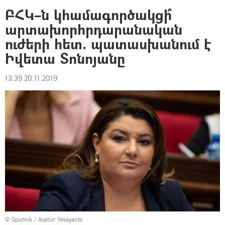
ԲՀԿ–ն կհամագործակցի՞
արտախորհրդարանական
ուժերի հետ. պատասխանում է
Իվետա Տոնոյանը
13:39 20.11.2019
© Sputnik / Asatur Yesayants