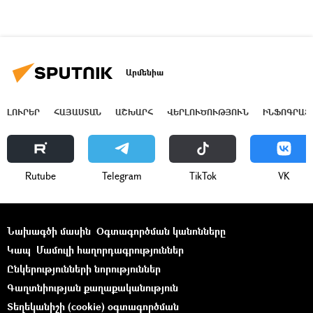
Արմենիա
ԼՈՒՐԵՐ
ՀԱՅԱՍՏԱՆ
ԱՇԽԱՐՀ
ՎԵՐԼՈՒԾՈՒԹՅՈՒՆ
ԻՆՖՈԳՐԱՖ
Rutube
Telegram
ТikТоk
VK
Նախագծի մասին
Օգտագործման կանոնները
Կապ
Մամուլի հաղորդագրություններ
Ընկերությունների նորություններ
Գաղտնիության քաղաքականություն
Տեղեկանիշի (cookie) օգտագործման