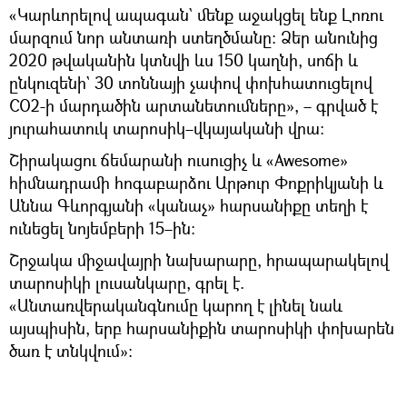
«Կարևորելով ապագան` մենք աջակցել ենք Լոռու
մարզում նոր անտառի ստեղծմանը։ Ձեր անունից
2020 թվականին կտնվի ևս 150 կաղնի, սոճի և
ընկուզենի` 30 տոննայի չափով փոխհատուցելով
CO2-ի մարդածին արտանետումները», – գրված է
յուրահատուկ տարոսիկ–վկայականի վրա։
Շիրակացու ճեմարանի ուսուցիչ և «Awesome»
հիմնադրամի հոգաբարձու Արթուր Փոքրիկյանի և
Աննա Գևորգյանի «կանաչ» հարսանիքը տեղի է
ունեցել նոյեմբերի 15–ին։
Շրջակա միջավայրի նախարարը, հրապարակելով
տարոսիկի լուսանկարը, գրել է.
«Անտառվերականգնումը կարող է լինել նաև
այսպիսին, երբ հարսանիքին տարոսիկի փոխարեն
ծառ է տնկվում»։