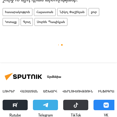
հասարակություն
Հայաստան
Նիկոլ Փաշինյան
ջուր
Կոտայք
Գյուղ
Սուրեն Պապիկյան
Արմենիա
ԼՈՒՐԵՐ
ՀԱՅԱՍՏԱՆ
ԱՇԽԱՐՀ
ՎԵՐԼՈՒԾՈՒԹՅՈՒՆ
ԻՆՖՈԳՐԱՖ
Rutube
Telegram
ТikТоk
VK