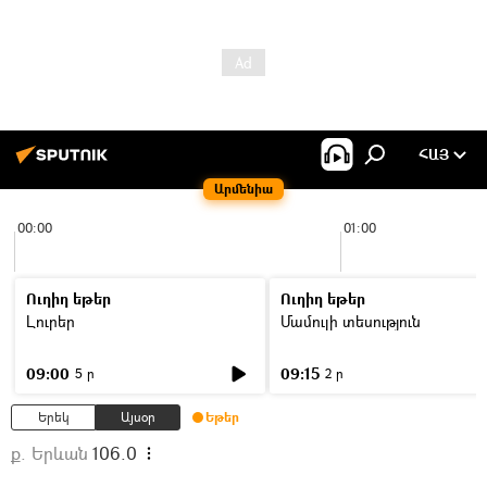
ՀԱՅ
Արմենիա
00:00
01:00
Ուղիղ եթեր
Ուղիղ եթեր
Լուրեր
Մամուլի տեսություն
09:00
09:15
5 ր
2 ր
Երեկ
Այսօր
Եթեր
ք. Երևան
106.0