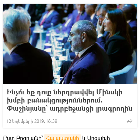
Ինչո՞ւ եք դուք ներգրավվել Մինսկի
խմբի բանակցություններում.
Փաշինյանը` ադրբեջանցի լրագրողին
12 նոյեմբերի 2019, 18:39
Ըստ Բոզոյանի՝
Հայաստանի
և Արցախի