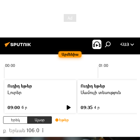
ՀԱՅ
Արմենիա
00:00
01:00
Ուղիղ եթեր
Ուղիղ եթեր
Լուրեր
Մամուլի տեսություն
09:00
09:35
6 ր
4 ր
Երեկ
Այսօր
Եթեր
ք. Երևան
106.0