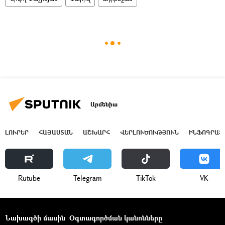
Արմենիա
ԼՈՒՐԵՐ
ՀԱՅԱՍՏԱՆ
ԱՇԽԱՐՀ
ՎԵՐԼՈՒԾՈՒԹՅՈՒՆ
ԻՆՖՈԳՐԱՖ
Rutube
Telegram
ТikТоk
VK
Նախագծի մասին
Օգտագործման կանոնները