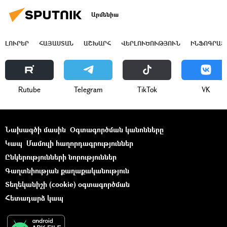
Արմենիա
ԼՈՒՐԵՐ
ՀԱՅԱՍՏԱՆ
ԱՇԽԱՐՀ
ՎԵՐԼՈՒԾՈՒԹՅՈՒՆ
ԻՆՖՈԳՐԱՖ
Rutube
Telegram
ТikТоk
VK
Նախագծի մասին
Օգտագործման կանոնները
Կապ
Մամուլի հաղորդագրություններ
Ընկերությունների նորություններ
Գաղտնիության քաղաքականություն
Տեղեկանիշի (cookie) օգտագործման
Հետադարձ կապ