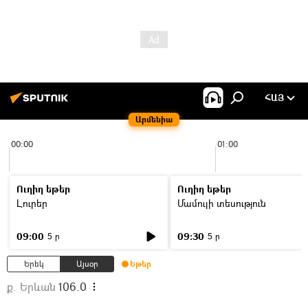
ՀԱՅ
Արմենիա
00:00
01:00
Ուղիղ եթեր
Ուղիղ եթեր
Լուրեր
Մամուլի տեսություն
09:00
09:30
5 ր
5 ր
Երեկ
Այսօր
Եթեր
ք. Երևան
106.0