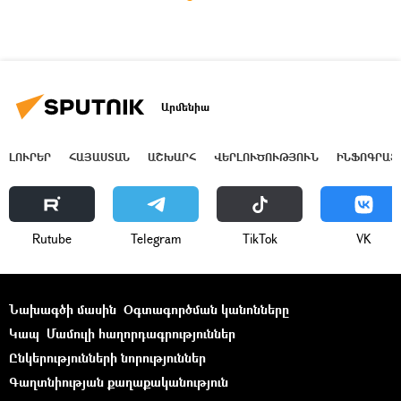
Արմենիա
ԼՈՒՐԵՐ
ՀԱՅԱՍՏԱՆ
ԱՇԽԱՐՀ
ՎԵՐԼՈՒԾՈՒԹՅՈՒՆ
ԻՆՖՈԳՐԱՖ
Rutube
Telegram
ТikТоk
VK
Նախագծի մասին
Օգտագործման կանոնները
Կապ
Մամուլի հաղորդագրություններ
Ընկերությունների նորություններ
Գաղտնիության քաղաքականություն