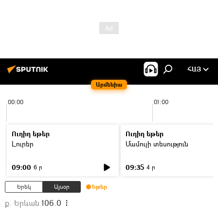
ՀԱՅ
Արմենիա
00:00
01:00
Ուղիղ եթեր
Ուղիղ եթեր
Լուրեր
Մամուլի տեսություն
09:00
09:35
6 ր
4 ր
Երեկ
Այսօր
Եթեր
ք. Երևան
106.0