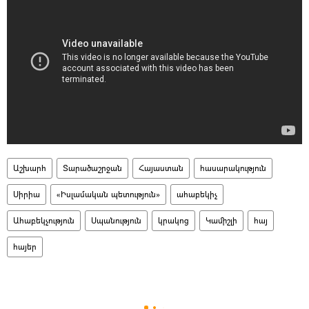
Աշխարհ
Տարածաշրջան
Հայաստան
հասարակություն
Սիրիա
«Իսլամական պետություն»
ահաբեկիչ
Ահաբեկչություն
Սպանություն
կրակոց
Կամիշլի
հայ
հայեր