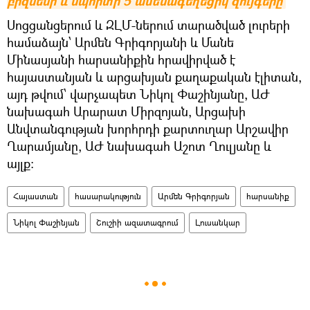
բիզնեսի և սպորտի 5 ամենագեղեցիկ զույգերը
Սոցցանցերում և ԶԼՄ-ներում տարածված լուրերի
համաձայն՝ Արմեն Գրիգորյանի և Մանե
Մինասյանի հարսանիքին հրավիրված է
հայաստանյան և արցախյան քաղաքական էլիտան,
այդ թվում՝ վարչապետ Նիկոլ Փաշինյանը, ԱԺ
նախագահ Արարատ Միրզոյան, Արցախի
Անվտանգության խորհրդի քարտուղար Արշավիր
Ղարամյանը, ԱԺ նախագահ Աշոտ Ղուլյանը և
այլք:
Հայաստան
հասարակություն
Արմեն Գրիգորյան
հարսանիք
Նիկոլ Փաշինյան
Շուշիի ազատագրում
Լուսանկար