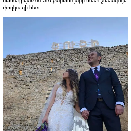
համադրված են ԱԽ քարտուղարի մանուշակագույն
փողկապի հետ: