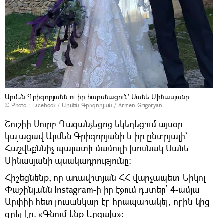
Արմեն Գրիգորյանն ու իր հարսնացուն` Մանե Մինասյանը
© Photo :
Facebook / Արմեն Գրիգորյան / Armen Grigoryan
Շուշիի Սուրբ Ղազանչեցոց եկեղեցում այսօր
կայացավ Արմեն Գրիգորյանի և իր ընտրյալի՝
Հաշվեքննիչ պալատի մամուլի խոսնակ Մանե
Մինասյանի պսակադրությունը:
Հիշեցնենք, որ առավոտյան ՀՀ վարչապետ Նիկոլ
Փաշինյանն Instagram-ի իր էջում դստեր՝ 4-ամյա
Արփիի հետ լուսանկար էր հրապարակել, որին կից
գրել էր. «Գնում ենք Արցախ»: