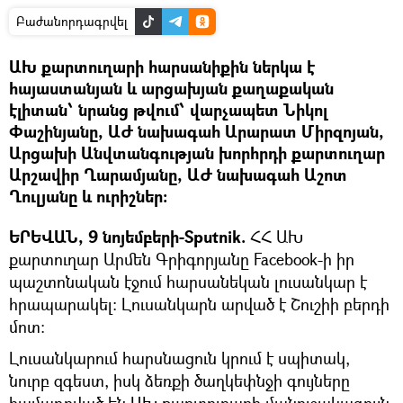
Բաժանորդագրվել
ԱԽ քարտուղարի հարսանիքին ներկա է
հայաստանյան և արցախյան քաղաքական
էլիտան՝ նրանց թվում՝ վարչապետ Նիկոլ
Փաշինյանը, ԱԺ նախագահ Արարատ Միրզոյան,
Արցախի Անվտանգության խորհրդի քարտուղար
Արշավիր Ղարամյանը, ԱԺ նախագահ Աշոտ
Ղուլյանը և ուրիշներ:
ԵՐԵՎԱՆ, 9 նոյեմբերի-Sputnik.
ՀՀ ԱԽ
քարտուղար Արմեն Գրիգորյանը Facebook-ի իր
պաշտոնական էջում հարսանեկան լուսանկար է
հրապարակել։ Լուսանկարն արված է Շուշիի բերդի
մոտ։
Լուսանկարում հարսնացուն կրում է սպիտակ,
նուրբ զգեստ, իսկ ձեռքի ծաղկեփնջի գույները