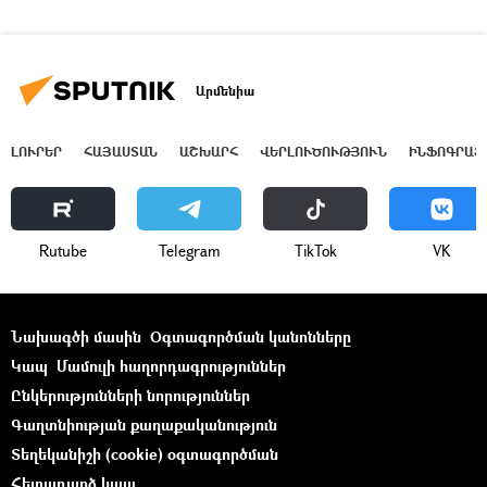
Արմենիա
ԼՈՒՐԵՐ
ՀԱՅԱՍՏԱՆ
ԱՇԽԱՐՀ
ՎԵՐԼՈՒԾՈՒԹՅՈՒՆ
ԻՆՖՈԳՐԱՖ
Rutube
Telegram
ТikТоk
VK
Նախագծի մասին
Օգտագործման կանոնները
Կապ
Մամուլի հաղորդագրություններ
Ընկերությունների նորություններ
Գաղտնիության քաղաքականություն
Տեղեկանիշի (cookie) օգտագործման
Հետադարձ կապ