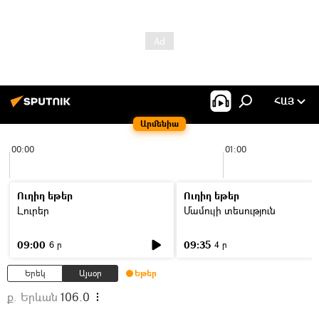
ՀԱՅ
Արմենիա
00:00
01:00
Ուղիղ եթեր
Ուղիղ եթեր
Լուրեր
Մամուլի տեսություն
09:00
09:35
6 ր
4 ր
Երեկ
Այսօր
Եթեր
ք. Երևան
106.0