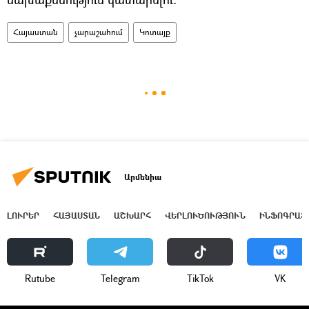
Հայաստան
չարաշահում
Կոտայք
Արմենիա
ԼՈՒՐԵՐ
ՀԱՅԱՍՏԱՆ
ԱՇԽԱՐՀ
ՎԵՐԼՈՒԾՈՒԹՅՈՒՆ
ԻՆՖՈԳՐԱՖ
Rutube
Telegram
ТikТоk
VK