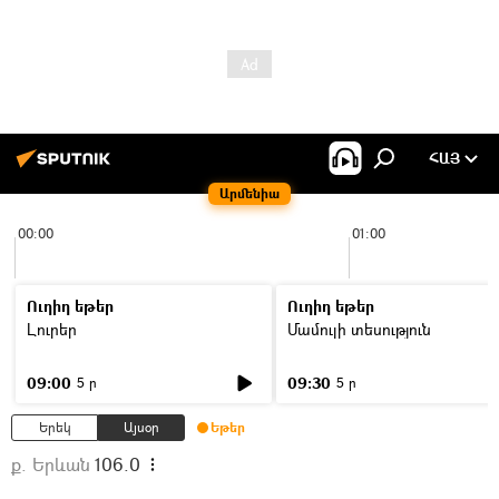
ՀԱՅ
Արմենիա
00:00
01:00
Ուղիղ եթեր
Ուղիղ եթեր
Լուրեր
Մամուլի տեսություն
09:00
09:30
5 ր
5 ր
Երեկ
Այսօր
Եթեր
ք. Երևան
106.0