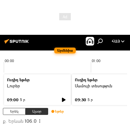
ՀԱՅ
Արմենիա
00:00
01:00
Ուղիղ եթեր
Ուղիղ եթեր
Լուրեր
Մամուլի տեսություն
09:00
09:30
5 ր
5 ր
Երեկ
Այսօր
Եթեր
ք. Երևան
106.0