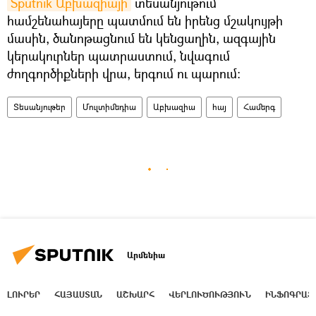
Sputnik Աբխազիայի
տեսանյութում
համշենահայերը պատմում են իրենց մշակույթի
մասին, ծանոթացնում են կենցաղին, ազգային
կերակուրներ պատրաստում, նվագում
ժողգործիքների վրա, երգում ու պարում։
Տեսանյութեր
Մուլտիմեդիա
Աբխազիա
հայ
Համերգ
Արմենիա
ԼՈՒՐԵՐ
ՀԱՅԱՍՏԱՆ
ԱՇԽԱՐՀ
ՎԵՐԼՈՒԾՈՒԹՅՈՒՆ
ԻՆՖՈԳՐԱՖ