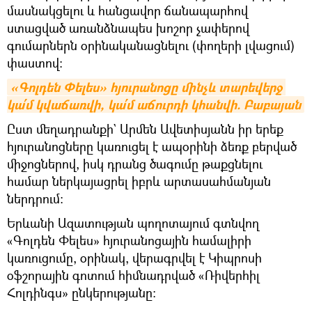
մասնակցելու և հանցավոր ճանապարհով
ստացված առանձնապես խոշոր չափերով
գումարներն օրինականացնելու (փողերի լվացում)
փաստով։
«Գոլդեն Փելես» հյուրանոցը մինչև տարեվերջ 
կա՛մ կվաճառվի, կա՛մ աճուրդի կհանվի. Բաբայան
Ըստ մեղադրանքի` Արմեն Ավետիսյանն իր երեք
հյուրանոցները կառուցել է ապօրինի ձեռք բերված
միջոցներով, իսկ դրանց ծագումը թաքցնելու
համար ներկայացրել իբրև արտասահմանյան
ներդրում։
Երևանի Ազատության պողոտայում գտնվող
«Գոլդեն Փելես» հյուրանոցային համալիրի
կառուցումը, օրինակ, վերագրվել է Կիպրոսի
օֆշորային գոտում հիմնադրված «Ռիվերհիլ
Հոլդինգս» ընկերությանը։