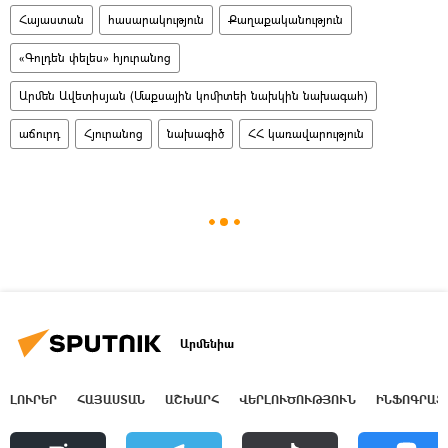
Հայաստան
հասարակություն
Քաղաքականություն
«Գոլդեն փելես» հյուրանոց
Արմեն Ավետիսյան (Մաքսային կոմիտեի նախկին նախագահ)
աճուրդ
Հյուրանոց
նախագիծ
ՀՀ կառավարություն
Արմենիա
ԼՈՒՐԵՐ
ՀԱՅԱՍՏԱՆ
ԱՇԽԱՐՀ
ՎԵՐԼՈՒԾՈՒԹՅՈՒՆ
ԻՆՖՈԳՐԱՖ