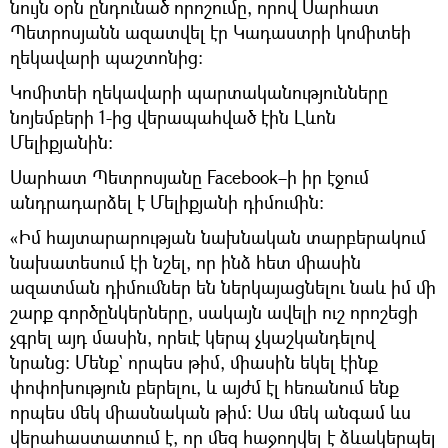
նույն օրն ընդունած որոշումը, որով Սարհատ
Պետրոսյանն ազատվել էր Կադաստրի կոմիտեի
ղեկավարի պաշտոնից։
Կոմիտեի ղեկավարի պարտականությունները
նոյեմբերի 1-ից վերապահված էին Լևոն
Մելիքյանին։
Սարհատ Պետրոսյանը Facebook–ի իր էջում
անդրադարձել է Մելիքյանի դիմումին։
«Իմ հայտարարության նախնական տարբերակում
նախատեսում էի նշել, որ ինձ հետ միասին
ազատման դիմումներ են ներկայացնելու նաև իմ մի
շարք գործընկերները, սակայն ավելի ուշ որոշեցի
չգրել այդ մասին, որեւէ կերպ չկաշկանդելով
նրանց։ Մենք` որպես թիմ, միասին եկել էինք
փոփոխություն բերելու, և այժմ էլ հեռանում ենք
որպես մեկ միասնական թիմ։ Սա մեկ անգամ ևս
վերահաստատում է, որ մեզ հաջողվել է ձևակերպել