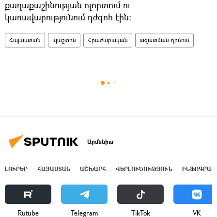
քաղաքաշինության ոլորտում ու
կառավարությունում դժգոհ էին։
Հայաստան
պաշտոն
Հրաժարական
ազատման դիմում
Արմենիա
ԼՈՒՐԵՐ
ՀԱՅԱՍՏԱՆ
ԱՇԽԱՐՀ
ՎԵՐԼՈՒԾՈՒԹՅՈՒՆ
ԻՆՖՈԳՐԱՖ
Rutube
Telegram
ТikТоk
VK